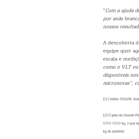
“
Com a ajuda do
por anãs branc
nossos resultad
A descoberta d
equipe quer ago
escala e mediç
como o VLT ou
disponíveis nos
micronovas”, co
[1] Crédito: ESO/M. Kor
[2] O peso da Grande Pi
000 000 kg, o que si
kg de matéria!