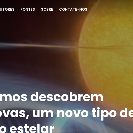
UTORES
FONTES
SOBRE
CONTATE-NOS
omos descobrem
vas, um novo tipo d
o estelar