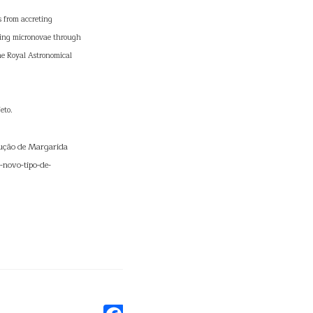
s from accreting
ing micronovae through
the Royal Astronomical
eto.
dução de Margarida
novo-tipo-de-