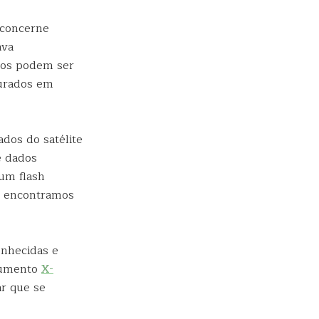
 concerne
ava
ntos podem ser
turados em
dos do satélite
e dados
um flash
s, encontramos
onhecidas e
trumento
X-
r que se