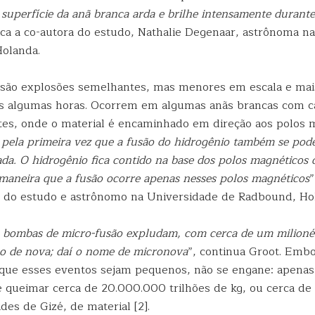
superfície da anã branca arda e brilhe intensamente durante
lica a co-autora do estudo, Nathalie Degenaar, astrônoma n
Holanda.
são explosões semelhantes, mas menores em escala e mais
s algumas horas. Ocorrem em algumas anãs brancas com 
tes, onde o material é encaminhado em direção aos polos 
pela primeira vez que a fusão do hidrogênio também se pode
ada. O hidrogênio fica contido na base dos polos magnéticos
 maneira que a fusão ocorre apenas nesses polos magnéticos
”
r do estudo e astrônomo na Universidade de Radbound, Ho
e bombas de micro-fusão expludam, com cerca de um milioné
o de nova; daí o nome de micronova
”, continua Groot. Emb
 que esses eventos sejam pequenos, não se engane: apena
 queimar cerca de 20.000.000 trilhões de kg, ou cerca de 
des de Gizé, de material [2].