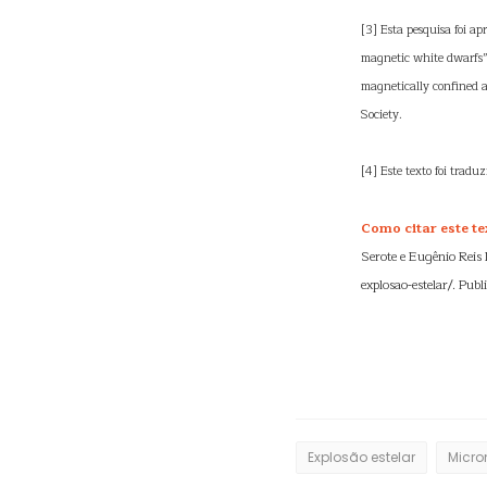
[3] Esta pesquisa foi a
magnetic white dwarfs
magnetically confined a
Society.
[4] Este texto foi tradu
Como citar este te
Serote e Eugênio Reis
explosao-estelar/. Pub
Explosão estelar
Micro