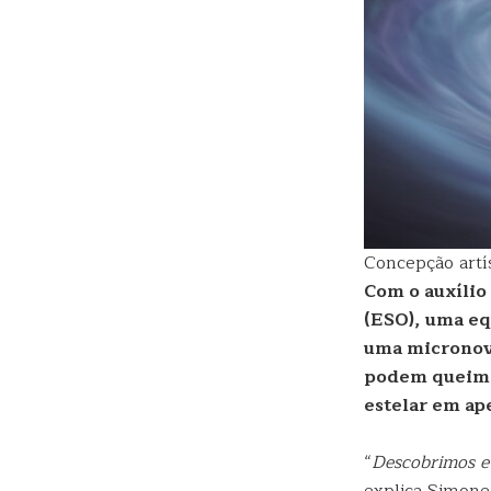
Concepção artí
Com o auxílio
(ESO), uma eq
uma micronova
podem queimar
estelar em ap
“
Descobrimos e