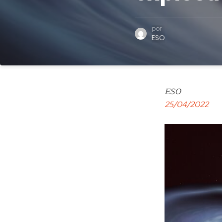
por
ESO
ESO
25/04/2022