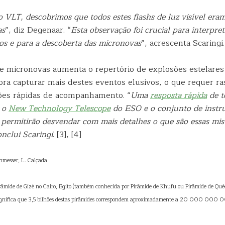
 VLT, descobrimos que todos estes flashs de luz visível era
as
”, diz Degenaar. “
Esta observação foi crucial para interpre
os e para a descoberta das micronovas
”, acrescenta Scaringi
e micronovas aumenta o repertório de explosões estelares
ra capturar mais destes eventos elusivos, o que requer ras
ões rápidas de acompanhamento. “
Uma
resposta rápida
de t
 o
New Technology Telescope
do ESO e o conjunto de instr
 permitirão desvendar com mais detalhes o que são essas mis
nclui Scaringi
. [3], [4]
nmesser, L. Calçada
râmide de Gizé no Cairo, Egito (também conhecida por Pirâmide de Khufu ou Pirâmide de Qué
gnifica que 3,5 bilhões destas pirâmides correspondem aproximadamente a 20 000 