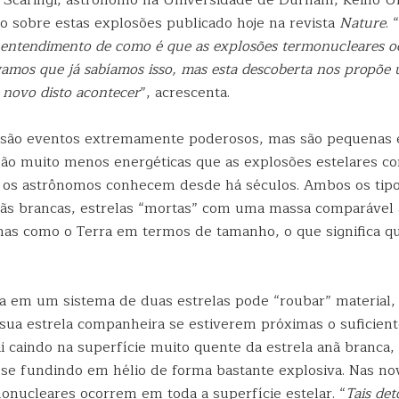
 Scaringi, astrônomo na Universidade de Durham, Reino U
do sobre estas explosões publicado hoje na revista
Nature
. “
o entendimento de como é que as explosões termonucleares 
ávamos que já sabíamos isso, mas esta descoberta nos propõ
novo disto acontecer
”, acrescenta.
 são eventos extremamente poderosos, mas são pequenas 
são muito menos energéticas que as explosões estelares c
s os astrônomos conhecem desde há séculos. Ambos os tip
s brancas, estrelas “mortas” com uma massa comparável à
as como o Terra em termos de tamanho, o que significa qu
 em um sistema de duas estrelas pode “roubar” material,
 sua estrela companheira se estiverem próximas o suficien
i caindo na superfície muito quente da estrela anã branca
 se fundindo em hélio de forma bastante explosiva. Nas nov
onucleares ocorrem em toda a superfície estelar. “
Tais de