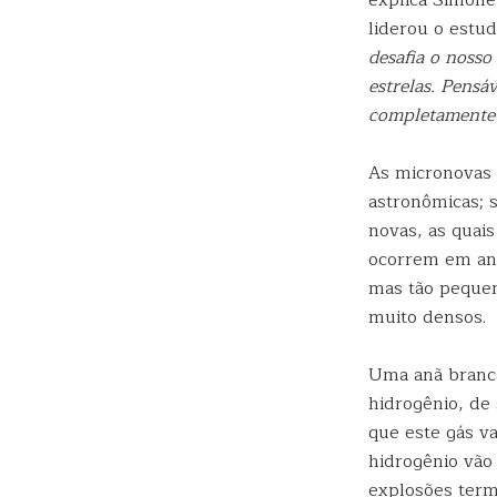
explica Simone
liderou o estu
desafia o noss
estrelas. Pens
completamente 
As micronovas
astronômicas; 
novas, as quai
ocorrem em anã
mas tão pequen
muito densos.
Uma anã branca
hidrogênio, de
que este gás va
hidrogênio vão
explosões term