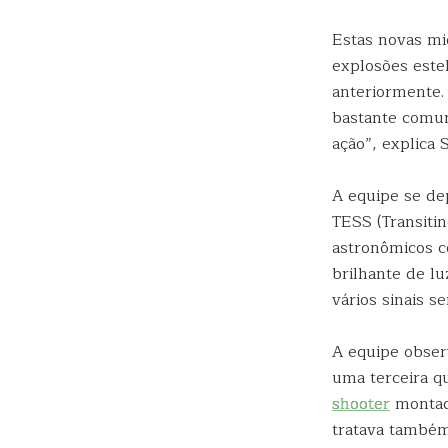
Estas novas m
explosões este
anteriormente.
bastante comun
ação”, explica 
A equipe se de
TESS (Transiti
astronômicos c
brilhante de l
vários sinais 
A equipe obser
uma terceira q
shooter
monta
tratava també