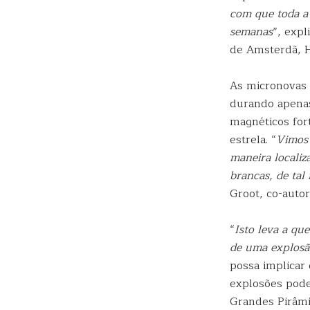
com que toda a 
semanas
”, exp
de Amsterdã, 
As micronovas 
durando apena
magnéticos for
estrela. “
Vimos 
maneira localiz
brancas, de tal
Groot, co-auto
“
Isto leva a qu
de uma explosã
possa implicar
explosões pode
Grandes Pirâmi