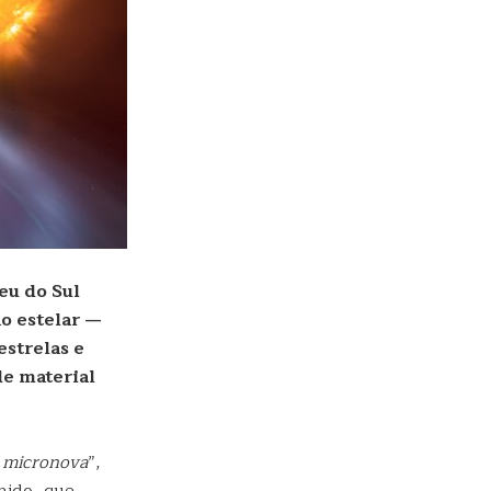
eu do Sul
o estelar —
estrelas e
de material
e micronova
”,