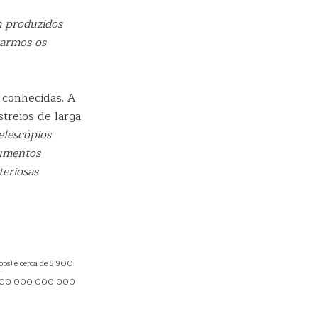
m produzidos
tarmos os
.
 conhecidas. A
treios de larga
elescópios
umentos
teriosas
ops) é cerca de 5 900
000 000 000 000 000