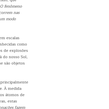
nido, que
O fenômeno
ocorrem nas
e um modo
em escalas
onhecidas como
os de explosões
 do nosso Sol,
e são objetos
 principalmente
te. À medida
, os átomos de
as, estas
tonações fazem