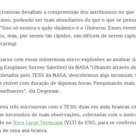
icronovas desafiam a compreensão dos astrônomos no que
lares, podendo ser mais abundantes do que o que se pens
 “Isso só mostra o quão dinâmico é o Universo. Esses eve
s, mas, por serem tão rápidos, são difíceis de serem cap
Scaringi.
parou com essas misteriosas micro-explosões ao analisar da
ng Exoplanet Survey Satellite) da NASA.“Olhando através d
oletados pelo TESS da NASA, descobrimos algo incomum: 
uz visível com duração de algumas horas. Pesquisando mai
semelhantes”, diz Degenaar.
vou três micronovas com o TESS: duas em anãs brancas c
ue necessitou de mais observações, colectadas com o ins
do no
Very Large Telescope
(VLT) do ESO, para se confirma
m de uma anã branca.