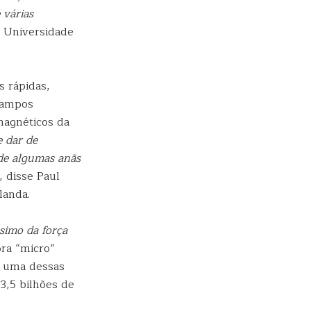
 várias
a Universidade
 rápidas,
campos
magnéticos da
 dar de
 de algumas anãs
, disse Paul
landa.
simo da força
ora “micro”
s uma dessas
3,5 bilhões de