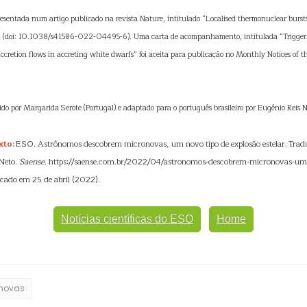
presentada num artigo publicado na revista Nature, intitulado “Localised thermonuclear burst
” (doi: 10.1038/s41586-022-04495-6). Uma carta de acompanhamento, intitulada “Trigger
ccretion flows in accreting white dwarfs” foi aceita para publicação no Monthly Notices of 
zido por Margarida Serote (Portugal) e adaptado para o português brasileiro por Eugênio Reis N
xto:
ESO. Astrônomos descobrem micronovas, um novo tipo de explosão estelar. Tra
 Neto.
Saense
. https://saense.com.br/2022/04/astronomos-descobrem-micronovas-um-
licado em 25 de abril (2022).
Notícias científicas do ESO
Home
novas