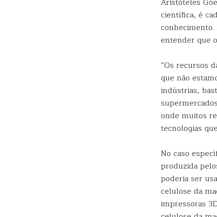
Aristóteles Góe
científica, é c
conhecimento. 
entender que o
“Os recursos da
que não estamo
indústrias, ba
supermercados 
onde muitos re
tecnologias qu
No caso específ
produzida pelo
poderia ser usa
celulose da ma
impressoras 3D
celulose da mad