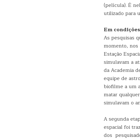
(película). É n
utilizado para
Em condições
As pesquisas q
momento, nos a
Estação Espaci
simulavam a at
da Academia de
equipe de astr
biofilme a um 
matar qualquer
simulavam o am
A segunda etap
espacial foi tr
dos pesquisado