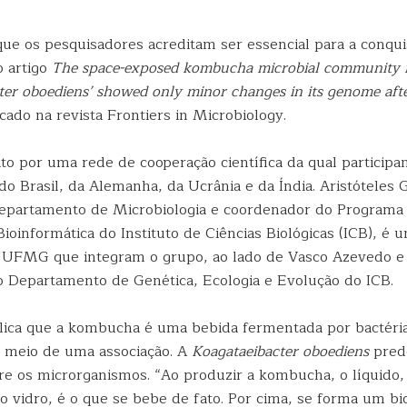
ue os pesquisadores acreditam ser essencial para a conquis
o artigo
The space-exposed kombucha microbial community
er oboediens’ showed only minor changes in its genome afte
icado na revista Frontiers in Microbiology.
ito por uma rede de cooperação científica da qual particip
o Brasil, da Alemanha, da Ucrânia e da Índia. Aristóteles 
epartamento de Microbiologia e coordenador do Programa
oinformática do Instituto de Ciências Biológicas (ICB), é 
a UFMG que integram o grupo, ao lado de Vasco Azevedo 
 Departamento de Genética, Ecologia e Evolução do ICB.
plica que a kombucha é uma bebida fermentada por bactéri
 meio de uma associação. A
Koagataeibacter oboediens
pred
re os microrganismos. “Ao produzir a kombucha, o líquido, 
do vidro, é o que se bebe de fato. Por cima, se forma um bi