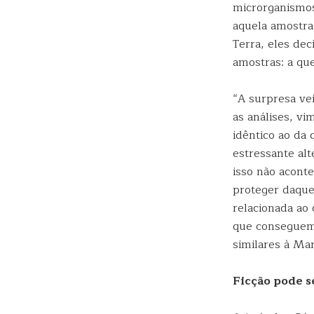
microrganismos
aquela amostra
Terra, eles de
amostras: a que
“A surpresa ve
as análises, v
idêntico ao da
estressante al
isso não acont
proteger daque
relacionada ao
que conseguem 
similares à Mar
Ficção pode s