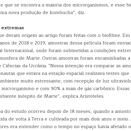
ele que se encontra a maioria dos microrganismos, e esse bi
 uma nova produção de kombucha”, diz.
 extremas
ue deram origem ao artigo foram feitas com o biofilme. E
nos de 2018 e 2019, amostras dessa película foram enviad
al Internacional, onde foram submetidas a condições extr
mosfera de Marte. Outras amostras foram encaminhadas a 
 Ciências da Ucrânia. “Nossa intenção era comparar as am
onautas que estava na estação espacial realizava testes qu
ambiente muito estressante, com recepção de luz ultraviol
 microrganismo e com 90% a mais de gás carbônico. Essas
biente inóspito de Marte”, explica Aristóteles.
a do estudo ocorreu depois de 18 meses, quando a amostr
azida de volta à Terra e cultivada por mais dois anos e meio.
res era entender como o tempo no espaço havia afetado o