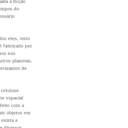
ada à ficção
campos do
essário
os eles, visto
é fabricado por
mos nos
utros planetas,
recisamos de
 celulose
e espacial
feito com a
zir objetos em
exista a
 e diversos