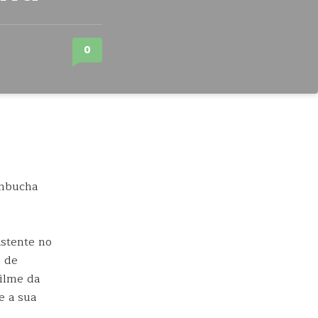
0
istente no
l de
filme da
e a sua