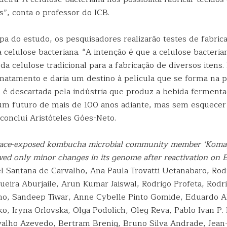
”, conta o professor do ICB.
pa do estudo, os pesquisadores realizarão testes de fabric
celulose bacteriana. “A intenção é que a celulose bacteria
da celulose tradicional para a fabricação de diversos itens. 
matamento e daria um destino à película que se forma na 
é descartada pela indústria que produz a bebida ferment
m futuro de mais de 100 anos adiante, mas sem esquecer 
, conclui Aristóteles Góes-Neto.
ace-exposed kombucha microbial community member ‘Komag
ed only minor changes in its genome after reactivation on 
l Santana de Carvalho, Ana Paula Trovatti Uetanabaro, Rod
gueira Aburjaile, Arun Kumar Jaiswal, Rodrigo Profeta, Rodr
lho, Sandeep Tiwar, Anne Cybelle Pinto Gomide, Eduardo A
o, Iryna Orlovska, Olga Podolich, Oleg Reva, Pablo Ivan P
valho Azevedo, Bertram Brenig, Bruno Silva Andrade, Jean-