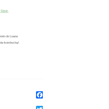
line.
exto de Luana
s-da-kombucha/.
Facebook