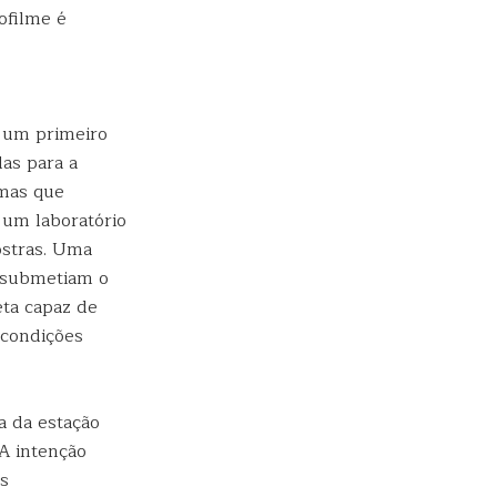
ofilme é
m um primeiro
as para a
emas que
um laboratório
ostras. Uma
e submetiam o
eta capaz de
 condições
a da estação
 A intenção
s