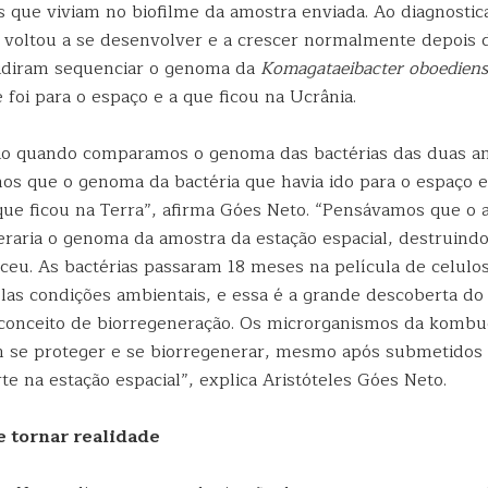
 que viviam no biofilme da amostra enviada. Ao diagnosti
 voltou a se desenvolver e a crescer normalmente depois 
cidiram sequenciar o genoma da
Komagataeibacter oboediens
 foi para o espaço e a que ficou na Ucrânia.
io quando comparamos o genoma das bactérias das duas a
imos que o genoma da bactéria que havia ido para o espaço 
 que ficou na Terra”, afirma Góes Neto. “Pensávamos que o
teraria o genoma da amostra da estação espacial, destruin
eceu. As bactérias passaram 18 meses na película de celulo
las condições ambientais, e essa é a grande descoberta do
 conceito de biorregeneração. Os microrganismos da komb
se proteger e se biorregenerar, mesmo após submetidos 
te na estação espacial”, explica Aristóteles Góes Neto.
e tornar realidade