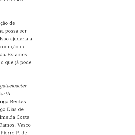
ação de
na possa ser
Isso ajudaria a
produção de
ada. Estamos
o que já pode
ataeibacter
Earth
rigo Bentes
igo Dias de
lmeida Costa,
. Ramos, Vasco
Pierre P. de