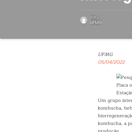
por
UFMG
UFMG
05/04/2022
Placa 
Estação
Um grupo inter
kombucha, bebi
biorregeneraçã
kombucha, a pa
produção.