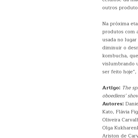
outros produtos
Na próxima eta
produtos com a 
usada no lugar 
diminuir o des
kombucha, que 
vislumbrando u
ser feito hoje”
Artigo:
The sp
oboediens’ show
Autores:
Danie
Kato, Flávia Fi
Oliveira Carva
Olga Kukharenk
Ariston de Car