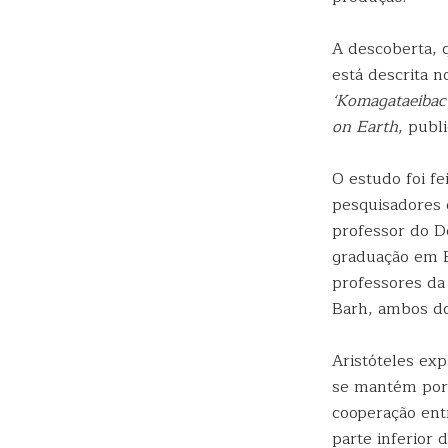
A descoberta, q
está descrita n
‘Komagataeibact
on Earth
, publ
O estudo foi fe
pesquisadores d
professor do D
graduação em Bi
professores d
Barh, ambos do
Aristóteles ex
se mantém por
cooperação ent
parte inferior 