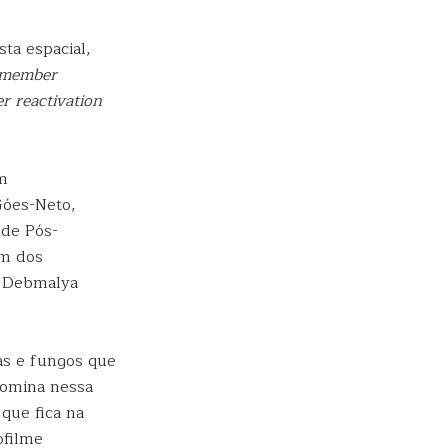
ta espacial,
 member
r reactivation
am
Góes-Neto,
 de Pós-
um dos
e Debmalya
as e fungos que
omina nessa
que fica na
ofilme