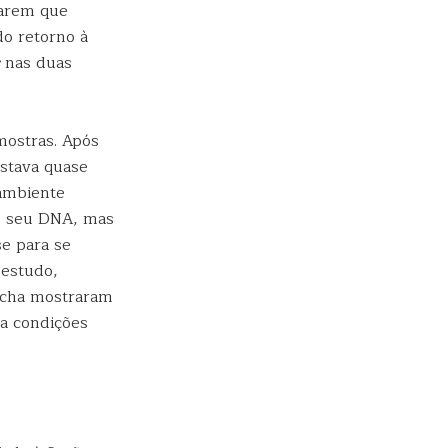
carem que
do retorno à
nas duas
mostras. Após
estava quase
 ambiente
do seu DNA, mas
se para se
 estudo,
ucha mostraram
a condições