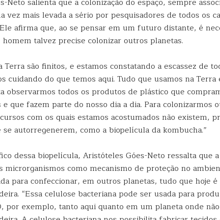
s-Neto salienta que a colonização do espaço, sempre associ
ada vez mais levada a sério por pesquisadores de todos os 
Ele afirma que, ao se pensar em um futuro distante, é nec
 homem talvez precise colonizar outros planetas.
 Terra são finitos, e estamos constatando a escassez de tod
s cuidando do que temos aqui. Tudo que usamos na Terra 
sta observarmos todos os produtos de plástico que compra
e que fazem parte do nosso dia a dia. Para colonizarmos o
cursos com os quais estamos acostumados não existem, p
e se autorregenerem, como a biopelícula da kombucha.”
ico dessa biopelícula, Aristóteles Góes-Neto ressalta que a
s microrganismos como mecanismo de proteção no ambient
da para confeccionar, em outros planetas, tudo que hoje é 
deira. “Essa celulose bacteriana pode ser usada para produ
, por exemplo, tanto aqui quanto em um planeta onde não 
eira. A celulose bacteriana nos possibilita fabricar tecidos