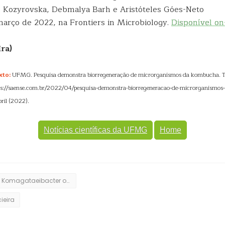
O. Kozyrovska, Debmalya Barh e Aristóteles Góes-Neto
arço de 2022, na Frontiers in Microbiology.
Disponível on-
ra)
xto:
UFMG. Pesquisa demonstra biorregeneração de microrganismos da kombucha. T
tps://saense.com.br/2022/04/pesquisa-demonstra-biorregeneracao-de-microrganismo
ril (2022).
Notícias científicas da UFMG
Home
Komagataeibacter oboediens
ieira