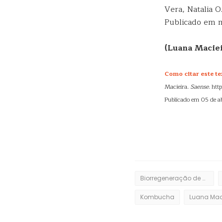
Vera, Natalia 
Publicado em m
(Luana Maciei
Como citar este te
Macieira.
Saense
. ht
Publicado em 05 de ab
Biorregeneração de microrganismos
Kombucha
Luana Mac