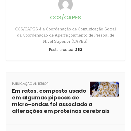
CCS/CAPES
CCS/CAPES é a Coordenação de Comunicação Social
da Coordenação de Aperfeiçoamento de Pessoal de
Nível Superior (CAPES).
Posts created:
252
PUBLICAÇÃO ANTERIOR
Em ratos, composto usado
em algumas pipocas de
micro-ondas foi associado a
alterações em proteínas cerebrais