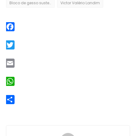
Bloco de gesso sustentável
Victor Valério Landim
Facebook
Twitter
Email
WhatsApp
Share