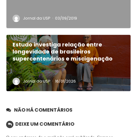
·
Jornal da USP
03/09/2019
Estudo investiga relação entre
longevidade de brasileiros
supercentenários e miscigenação
·
Jornal da USP
16/01/2026
NÃO HÁ COMENTÁRIOS
DEIXE UM COMENTÁRIO