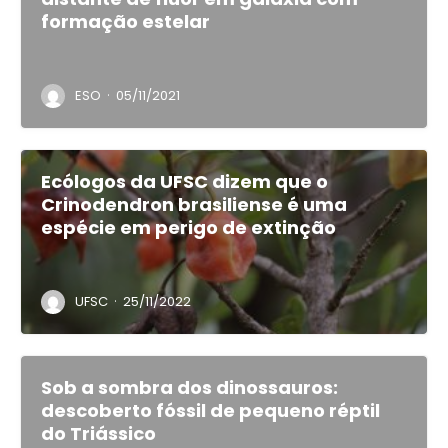
formação estelar
·
ESO
05/11/2021
Ecólogos da UFSC dizem que o
Crinodendron brasiliense é uma
espécie em perigo de extinção
·
UFSC
25/11/2022
Sob a sombra dos dinossauros:
descoberto fóssil de pequeno réptil
do Triássico