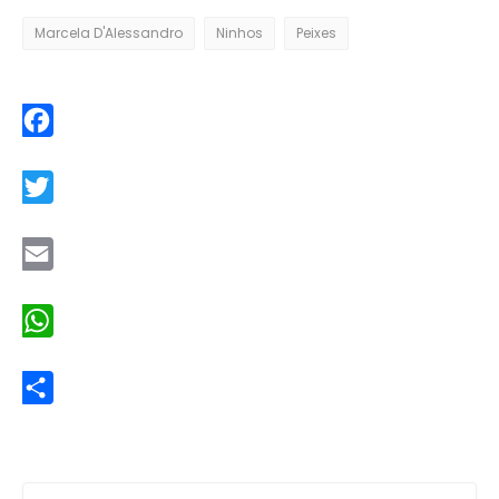
Marcela D'Alessandro
Ninhos
Peixes
Facebook
Twitter
Email
WhatsApp
Share