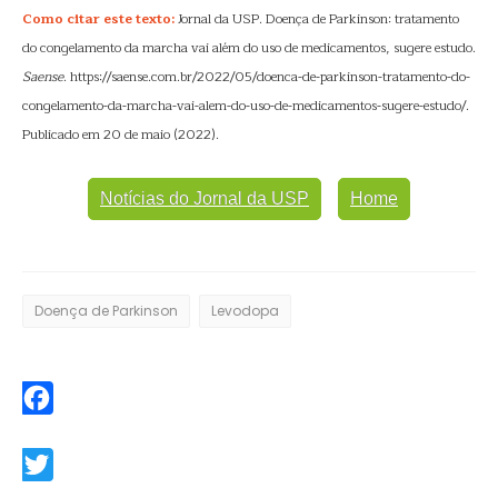
Como citar este texto:
Jornal da USP. Doença de Parkinson: tratamento
do congelamento da marcha vai além do uso de medicamentos, sugere estudo.
Saense
. https://saense.com.br/2022/05/doenca-de-parkinson-tratamento-do-
congelamento-da-marcha-vai-alem-do-uso-de-medicamentos-sugere-estudo/.
Publicado em 20 de maio (2022).
Notícias do Jornal da USP
Home
Doença de Parkinson
Levodopa
Facebook
Twitter