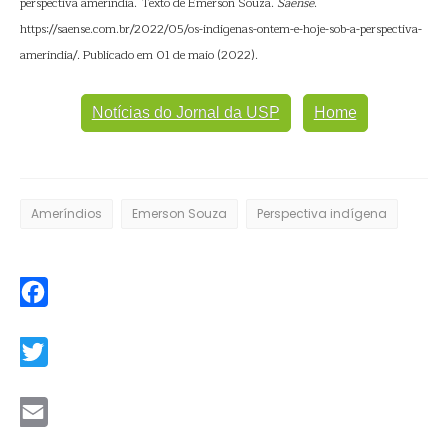
perspectiva ameríndia. Texto de Emerson Souza.
Saense
.
https://saense.com.br/2022/05/os-indigenas-ontem-e-hoje-sob-a-perspectiva-
amerindia/. Publicado em 01 de maio (2022).
Notícias do Jornal da USP
Home
Ameríndios
Emerson Souza
Perspectiva indígena
Facebook
Twitter
Email