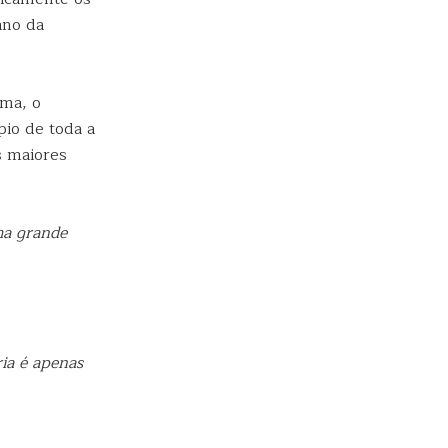
ano da
gma, o
pio de toda a
s maiores
ma grande
ia é apenas