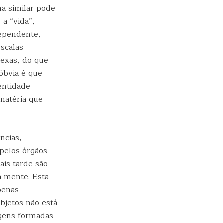
ma similar pode
a “vida”,
dependente,
escalas
lexas, do que
óbvia é que
entidade
matéria que
ncias,
pelos órgãos
ais tarde são
la mente. Esta
penas
bjetos não está
agens formadas