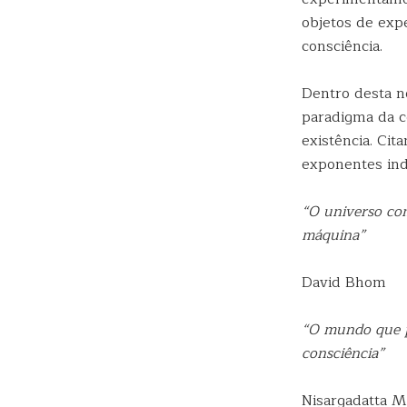
objetos de exp
consciência.
Dentro desta n
paradigma da c
existência. Ci
exponentes ind
“O universo co
máquina”
David Bhom
“O mundo que p
consciência”
Nisargadatta Ma