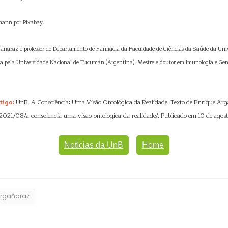
mann por Pixabay.
añaraz é professor do Departamento de Farmácia da Faculdade de Ciências da Saúde da Unive
 pela Universidade Nacional de Tucumán (Argentina). Mestre e doutor em Imunologia e Gené
tigo:
UnB. A Consciência: Uma Visão Ontológica da Realidade. Texto de Enrique Ar
/2021/08/a-consciencia-uma-visao-ontologica-da-realidade/. Publicado em 10 de agost
Notícias da UnB
Home
Argañaraz