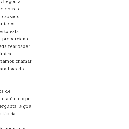
g chegou à
o entre o
o causado
ultados
erto esta
e proporciona
ada realidade”
única
eríamos chamar
paradoxo do
os de
 e até o corpo,
pergunta:
a que
stância
ricamente os