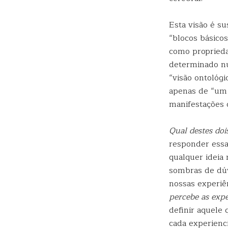
Esta visão é su
“blocos básico
como proprieda
determinado nú
“visão ontológi
apenas de “um 
manifestações 
Qual destes doi
responder essa
qualquer ideia
sombras de dúv
nossas experiê
percebe as expe
definir aquele
cada experienc