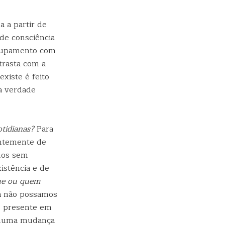
a a partir de
de consciência
grupamento com
trasta com a
existe é feito
na verdade
otidianas?
Para
entemente de
emos sem
istência e de
ue ou quem
 não possamos
e presente em
nenhuma mudança