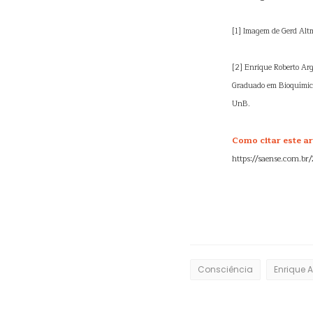
[1] Imagem de Gerd Alt
[2] Enrique Roberto Arg
Graduado em Bioquímica
UnB.
Como citar este ar
https://saense.com.br
Consciência
Enrique 