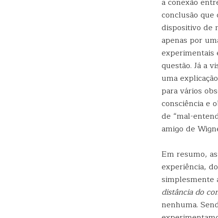
a conexão entre
conclusão que 
dispositivo de
apenas por uma
experimentais 
questão. Já a v
uma explicação
para vários ob
consciência e 
de “mal-entend
amigo de Wigne
Em resumo, as 
experiência, do
simplesmente a
distância do co
nenhuma. Send
experimentamos