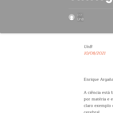
por
UnB
UnB
10/08/2021
Enrique Argañ
A ciência está
por matéria e 
claro exemplo 
cerebral.