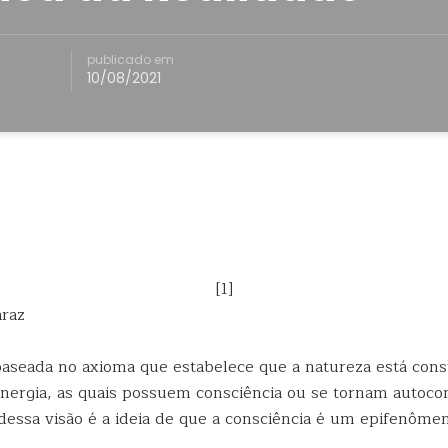
publicado em
10/08/2021
[1]
araz
 baseada no axioma que estabelece que a natureza está cons
energia, as quais possuem consciência ou se tornam autoco
dessa visão é a ideia de que a consciência é um epifenômen