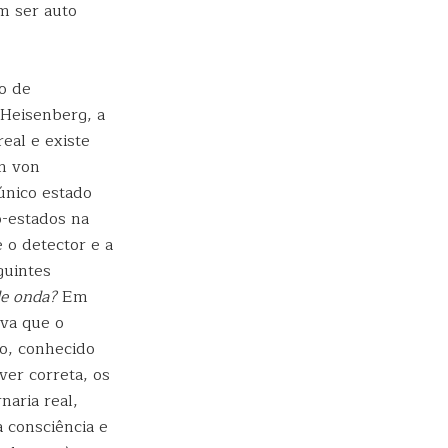
m ser auto
ão de
Heisenberg, a
eal e existe
n von
único estado
o-estados na
o detector e a
guintes
de onda?
Em
va que o
o, conhecido
ver correta, os
naria real,
 consciência e