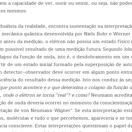
em a capacidade de ver, ouvir ou sentir, ou seja, não pode
les mesmos.
dualista da realidade, encontra sustentação na interpretaç
mecânica quântica desenvolvida por Niels Bohr e Werner 
 antes da medição, o elétron não possui um estado físico r
 possível resultado de uma medição futura. Segundo Joh
apso da função de onda, isto é, o desdobramento em um 
rtir de um estado inicial formado pela superposição de aut
 detector–observador deve ocorrer em algum ponto entre 
ciência do resultado dessa medição. Isto nos conduz às se
que ponto acontece e o que determina o colapso da função 
s,
onde o elétron se torna “real”? e como?
Neumann acredita
ção de onda deveria ocorrer no momento da conscientizaçã
etação de von Neumann-Wigner”. Se esta interpretação esti
os, moléculas e tudo o que percebemos, apareceria e se tor
cia consciente. Estas interpretações questionam o papel da