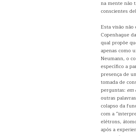
na mente não t
conscientes de
Esta visão não 
Copenhague da 
qual propõe que
apenas como um
Neumann, o col
específico a pa
presença de um
tomada de cons
perguntas:
em 
outras palavra
colapso da fun
com a “interpr
elétrons, átom
após a experien