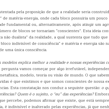
stentada pela proposição de que a realidade seria construíd
s” de matéria-energia, onde cada bloco possuiria um pouco 
de fundamental ou, alternativamente, após atingir um a
mero de blocos se tornariam “conscientes”. Esta ideia con
ca não dualista” da realidade, a qual sustenta que tudo que 
bloco indivisível de consciência” e matéria e energia são 
de uma única consciência.
s modelos explica melhor a realidade e nossas experiências c
 pergunta vamos começar por algo irrefutável, independ
 metafisica, modelo, teoria ou visão de mundo. O que sab
idas é que existimos e que somos conscientes de nossa ex
ncias. Esta constatação nos conduz a seguinte questão:
o q
riências? Quem é o sujeito, o “eu” das experiências?
Embora
 que percebe, podemos afirmar que existe, que está sempr
ia, é indivisível e inalterado pelas experiências, já que 