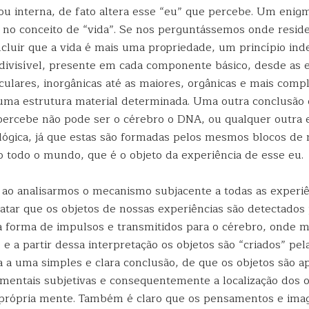
 ou interna, de fato altera esse “eu” que percebe. Um enig
 no conceito de “vida”. Se nos perguntássemos onde reside 
ncluir que a vida é mais uma propriedade, um princípio in
indivisível, presente em cada componente básico, desde as 
culares, inorgânicas até as maiores, orgânicas e mais comp
guma estrutura material determinada. Uma outra conclusão 
percebe não pode ser o cérebro o DNA, ou qualquer outra 
ológica, já que estas são formadas pelos mesmos blocos de 
o todo o mundo, que é o objeto da experiência de esse eu.
, ao analisarmos o mecanismo subjacente a todas as experiê
tar que os objetos de nossas experiências são detectados 
a forma de impulsos e transmitidos para o cérebro, onde m
 e a partir dessa interpretação os objetos são “criados” pe
a a uma simples e clara conclusão, de que os objetos são a
 mentais subjetivas e consequentemente a localização dos o
 própria mente. Também é claro que os pensamentos e im