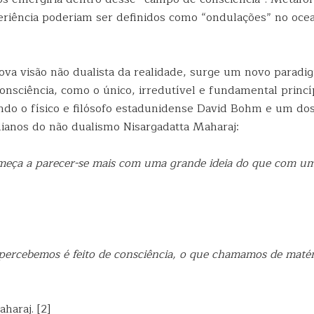
eriência poderiam ser definidos como “ondulações” no oce
ova visão não dualista da realidade, surge um novo paradi
onsciência, como o único, irredutível e fundamental princí
tando o físico e filósofo estadunidense David Bohm e um do
ianos do não dualismo Nisargadatta Maharaj:
meça a parecer-se mais com uma grande ideia do que com u
ercebemos é feito de consciência, o que chamamos de matér
haraj. [2]