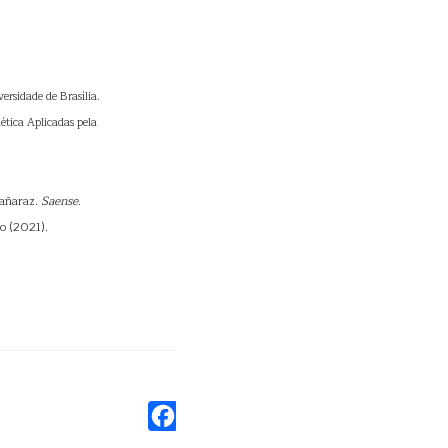
rsidade de Brasília.
tica Aplicadas pela
gañaraz.
Saense
.
o (2021).
Facebook