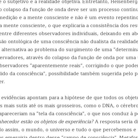
 o subjetivo e a realidade objetiva. Entretanto, Heisenber
o colapso da função de onda deve ser um processo contínu
 medição e a mente consciente e não é um evento repentin
 mente consciente, o que explicaria a consistência dos res
entre diferentes observadores individuais, deixando em ab
isão ontológica de uma consciência não dualista da realidad
 alternativa ao problema do surgimento de uma “determin
servadores, através do colapso da função de onda por uma 
observadores “aparentemente reais”, corrigindo o que pod
ido da consciência”, possibilidade também sugerida pelo 
r.
evidências apontam para a hipótese de que todos os objet
s mais sutis até os mais grosseiros, como o DNA, o cérebro
pareceriam na “tela da consciência”, o que nos conduz à 
nhecedor estão os objetos de experiência?
A resposta seria di
o assim, o mundo, o universo e tudo o que percebemos e
 emergiria dentro desse “campo de consciência”. Metafo