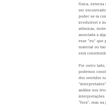
física, externa
ser encontrado
poder-se-ia co
irredutível e 
atômicas, mole
associada a al
esse “eu” que 
material ou bi
está constituíd
Por outro lado
podemos consta
dos sentidos n
“interpretados”
análise nos lev
interpretações
“fora”, mas na