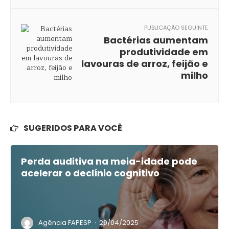
PUBLICAÇÃO SEGUINTE
Bactérias aumentam
produtividade em
lavouras de arroz, feijão e
milho
SUGERIDOS PARA VOCÊ
Perda auditiva na meia-idade pode
acelerar o declínio cognitivo
·
Agência FAPESP
29/04/2025