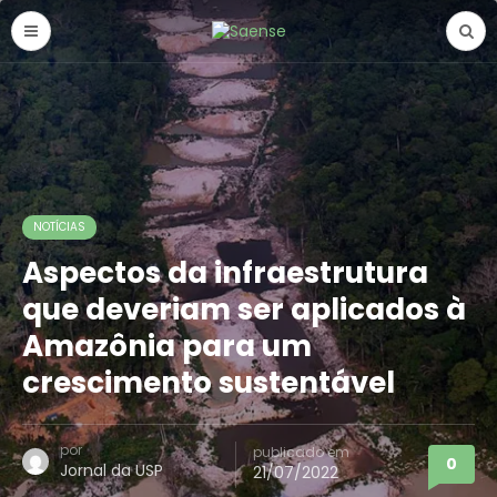
NOTÍCIAS
Aspectos da infraestrutura
que deveriam ser aplicados à
Amazônia para um
crescimento sustentável
por
publicado em
0
Jornal da USP
21/07/2022