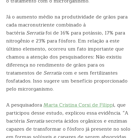
o tratamento com o microrganismo.
Já o aumento médio na produtividade de grãos para
cada macronutriente combinado à
bactéria
Serratia
foi de 16% para potássio, 17% para
nitrogênio e 23% para fósforo. Em relação a este
último elemento, ocorreu um fato importante que
chamou a atenção dos pesquisadores: Não existiu
diferença no rendimento de grãos para os
tratamentos de
Serratia
com e sem fertilizantes
fosfatados. Isso sugere um benefício proporcionado
pelo microrganismo.
A pesquisadora
Marta Cristina Corsi de Filipp
i, que
participou desse estudo, explicou essa evidência. “A
bactéria
Serratia
secreta ácidos orgânicos e enzimas
capazes de transformar o fósforo já presente no solo
em formas solúveis e capazes de serem absorvidas