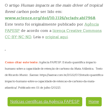
O artigo
Human impacts as the main driver of tropical
forest carbon
pode ser lido em:
www.science.org/doi/10.1126/sciadv.abl7968
.
Este texto foi originalmente publicado por
Agência
FAPESP
de acordo com a
licença Creative Commons
CC-BY-NC-ND
. Leia o
original aqui
.
Como citar este texto:
Agência FAPESP. Estudo quantifica impacto
humano sobre a capacidade de retenção de carbono da Mata Atlântica. Texto
de Ricardo Muniz.
Saense
. https://saense.com.br/2022/07/estudo-quantifica-
impacto-humano-sobre-a-capacidade-de-retencao-de-carbono-da-mata-
atlantica/. Publicado em 01 de julho (2022).
Notícias científicas da Agência FAPESP
Home