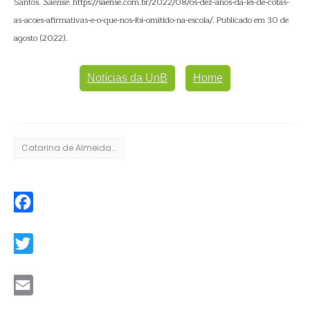
Santos.
Saense
. https://saense.com.br/2022/08/os-dez-anos-da-lei-de-cotas-
as-acoes-afirmativas-e-o-que-nos-foi-omitido-na-escola/. Publicado em 30 de
agosto (2022).
Notícias da UnB
Home
Catarina de Almeida Santos
Facebook
Twitter
Email