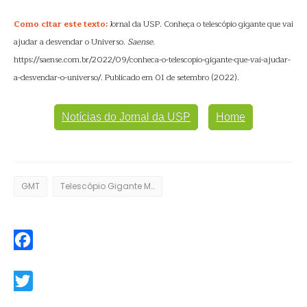
Como citar este texto:
Jornal da USP. Conheça o telescópio gigante que vai
ajudar a desvendar o Universo.
Saense
.
https://saense.com.br/2022/09/conheca-o-telescopio-gigante-que-vai-ajudar-
a-desvendar-o-universo/. Publicado em 01 de setembro (2022).
Notícias do Jornal da USP
Home
GMT
Telescópio Gigante Magalhães
Facebook
Twitter