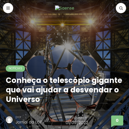
NOTÍCIAS
Conheça o telescópio gigante
que vai ajudar a desvendar o
Universo
por
publicado em
0
Jornal da USP
01/09/2022