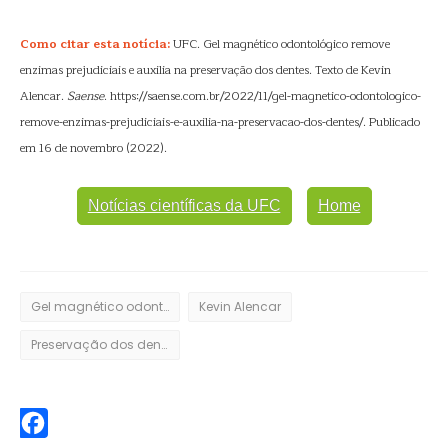
Como citar esta notícia:
UFC. Gel magnético odontológico remove
enzimas prejudiciais e auxilia na preservação dos dentes. Texto de Kevin
Alencar.
Saense
. https://saense.com.br/2022/11/gel-magnetico-odontologico-
remove-enzimas-prejudiciais-e-auxilia-na-preservacao-dos-dentes/. Publicado
em 16 de novembro (2022).
Notícias científicas da UFC
Home
Gel magnético odontológico
Kevin Alencar
Preservação dos dentes