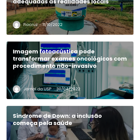
adequadas às realidades locais
·
Fiocruz
11/10/2022
Imagem fotoacústica pode
transformar exames oncológicos com
procedimento não-invasivo
·
Jornal da USP
30/04/2022
Síndrome de Down: a inclusão
começa pela saúde