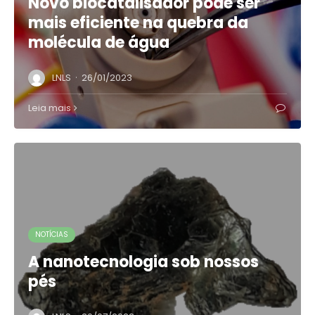
Novo biocatalisador pode ser
mais eficiente na quebra da
molécula de água
·
LNLS
26/01/2023
Leia mais
NOTÍCIAS
A nanotecnologia sob nossos
pés