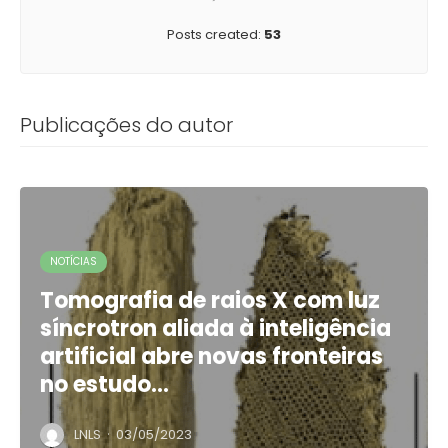
Posts created:
53
Publicações do autor
NOTÍCIAS
Tomografia de raios X com luz
síncrotron aliada à inteligência
artificial abre novas fronteiras
no estudo…
·
LNLS
03/05/2023