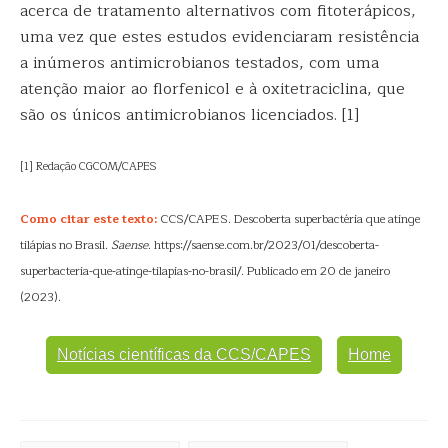
acerca de tratamento alternativos com fitoterápicos,
uma vez que estes estudos evidenciaram resistência
a inúmeros antimicrobianos testados, com uma
atenção maior ao florfenicol e à oxitetraciclina, que
são os únicos antimicrobianos licenciados. [1]
[1] Redação CGCOM/CAPES
Como citar este texto:
CCS/CAPES. Descoberta superbactéria que atinge
tilápias no Brasil.
Saense
. https://saense.com.br/2023/01/descoberta-
superbacteria-que-atinge-tilapias-no-brasil/. Publicado em 20 de janeiro
(2023).
Notícias científicas da CCS/CAPES
Home