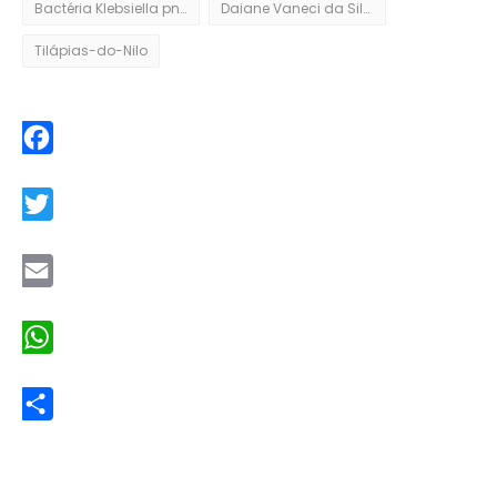
Bactéria Klebsiella pneumoniae
Daiane Vaneci da Silva
Tilápias-do-Nilo
Facebook
Twitter
Email
WhatsApp
Share