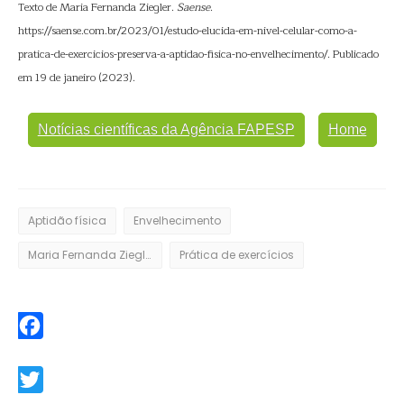
Texto de Maria Fernanda Ziegler.
Saense
.
https://saense.com.br/2023/01/estudo-elucida-em-nivel-celular-como-a-
pratica-de-exercicios-preserva-a-aptidao-fisica-no-envelhecimento/. Publicado
em 19 de janeiro (2023).
Notícias científicas da Agência FAPESP
Home
Aptidão física
Envelhecimento
Maria Fernanda Ziegler
Prática de exercícios
Facebook