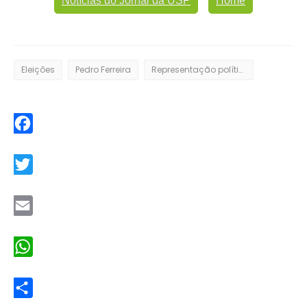
Notícias do Jornal da USP
Home
Eleições
Pedro Ferreira
Representação política
Facebook
Twitter
Email
WhatsApp