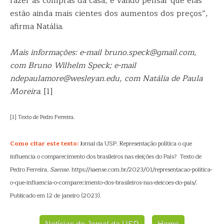
fazer as compras da casa, é válido pensar que elas
estão ainda mais cientes dos aumentos dos preços”,
afirma Natália.
Mais informações: e-mail bruno.speck@gmail.com,
com Bruno Wilhelm Speck; e-mail
ndepaulamore@wesleyan.edu, com Natália de Paula
Moreira
. [1]
[1] Texto de Pedro Ferreira.
Como citar este texto:
Jornal da USP. Representação política o que
influencia o comparecimento dos brasileiros nas eleições do País? Texto de
Pedro Ferreira.
Saense
. https://saense.com.br/2023/01/representacao-politica-
o-que-influencia-o-comparecimento-dos-brasileiros-nas-eleicoes-do-pais/.
Publicado em 12 de janeiro (2023).