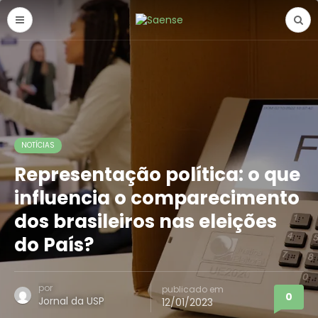
NOTÍCIAS
Representação política: o que
influencia o comparecimento
dos brasileiros nas eleições
do País?
por
publicado em
0
Jornal da USP
12/01/2023