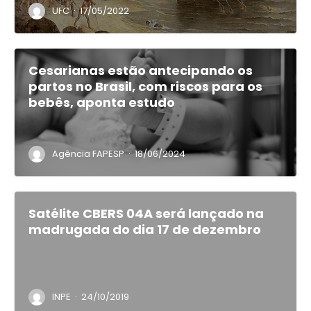
·
UFC
17/05/2022
Cesarianas estão antecipando os
partos no Brasil, com riscos para os
bebês, aponta estudo
·
Agência FAPESP
18/06/2024
Satélite CBERS 04A será lançado na
madrugada do dia 17 de dezembro
·
INPE
24/10/2019