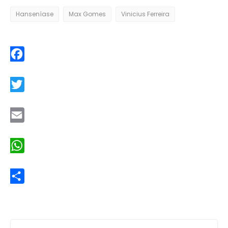
Hanseníase
Max Gomes
Vinicius Ferreira
Facebook
Twitter
Email
WhatsApp
Share