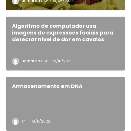
·
Jornal da USP
16/05/2023
Algoritmo de computador usa
imagens de expressões faciais para
detectar nível de dor em cavalos
·
Jornal da USP
21/10/2021
Armazenamento em DNA
·
IPT
18/11/2022