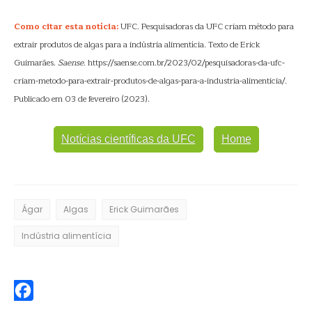
Como citar esta notícia:
UFC. Pesquisadoras da UFC criam método para
extrair produtos de algas para a indústria alimentícia. Texto de Erick
Guimarães.
Saense
. https://saense.com.br/2023/02/pesquisadoras-da-ufc-
criam-metodo-para-extrair-produtos-de-algas-para-a-industria-alimenticia/.
Publicado em 03 de fevereiro (2023).
Notícias científicas da UFC
Home
Ágar
Algas
Erick Guimarães
Indústria alimentícia
Facebook