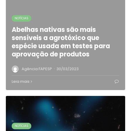
NOTÍCIAS
Abelhas nativas são mais
sensíveis a agrotóxico que
espécie usada em testes para
aprovação de produtos
·
Agência FAPESP
30/03/2023
Leia mais
NOTÍCIAS