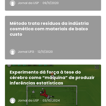
·
Jornal da USP
09/11/2020
Método trata resíduos da indústria
cosmética com materiais de baixo
custo
·
Jornal UFG
12/11/2020
Experimento dá força à tese do
cérebro como “máquina” de produzir
inferências estatísticas
·
Jornal da USP
03/10/2024