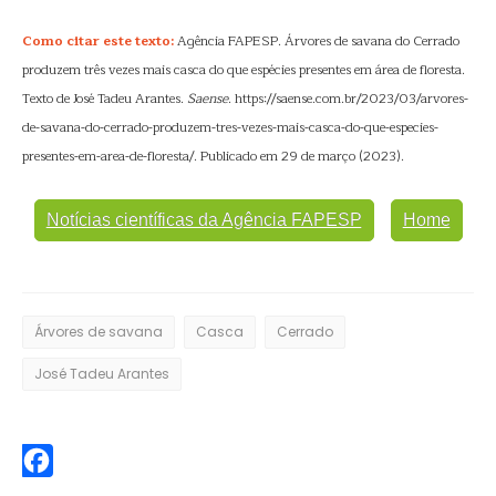
Como citar este texto:
Agência FAPESP. Árvores de savana do Cerrado
produzem três vezes mais casca do que espécies presentes em área de floresta.
Texto de José Tadeu Arantes.
Saense
. https://saense.com.br/2023/03/arvores-
de-savana-do-cerrado-produzem-tres-vezes-mais-casca-do-que-especies-
presentes-em-area-de-floresta/. Publicado em 29 de março (2023).
Notícias científicas da Agência FAPESP
Home
Árvores de savana
Casca
Cerrado
José Tadeu Arantes
Facebook