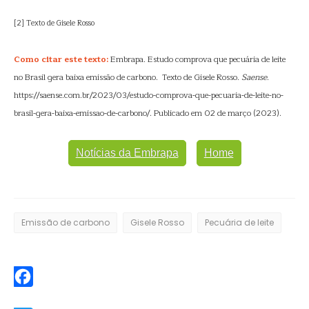
[2] Texto de Gisele Rosso
Como citar este texto:
Embrapa. Estudo comprova que pecuária de leite
no Brasil gera baixa emissão de carbono. Texto de Gisele Rosso.
Saense
.
https://saense.com.br/2023/03/estudo-comprova-que-pecuaria-de-leite-no-
brasil-gera-baixa-emissao-de-carbono/. Publicado em 02 de março (2023).
Notícias da Embrapa
Home
Emissão de carbono
Gisele Rosso
Pecuária de leite
Facebook