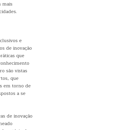
s mais
cidades.
clusivos e
os de inovação
ráticas que
 conhecimento
ro são vistas
rtos, que
as em torno de
postos a se
cas de inovação
omeado