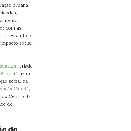
eração urbana
cidades,
ecimento,
ver com as
m e testando e
impacto social,
ocomum
, criado
 Santa Cruz de
ção social da
ovação Cidadã
,
l do Centro da
ico de
ão de