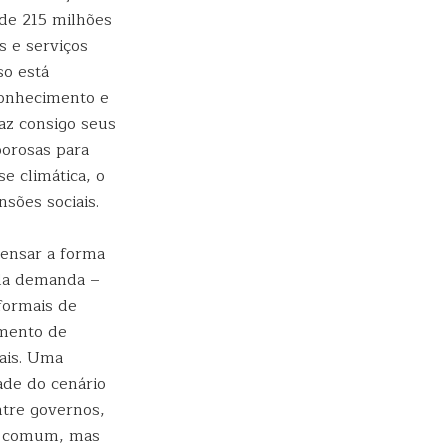
de 215 milhões
s e serviços
so está
conhecimento e
raz consigo seus
porosas para
e climática, o
sões sociais.
ensar a forma
Ela demanda –
formais de
imento de
nais. Uma
de do cenário
ntre governos,
se comum, mas