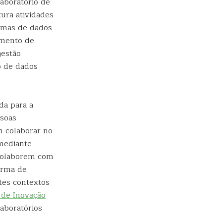
aboratório de
ura atividades
temas de dados
imento de
gestão
o de dados
da para a
ssoas
 colaborar no
 mediante
 colaborem com
orma de
tes contextos
 de Inovação
laboratórios