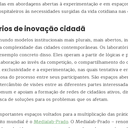
las em abordagens abertas à experimentação e em espaço
ospitaleiros às necessidades surgidas da vida cotidiana nas 
rios de inovação cidadã
undo modelos institucionais mais plurais, mais abertos, in
a complexidade das cidades contemporâneas. Os laboratóri
xemplo concreto disso. Eles operam a partir de lógicas e p
laboração ao invés da competição, o compartilhamento do
 exclusividade e a experimentação, nas quais tentativa e er
iosa do processo entre seus participantes. São espaços abe
ntercâmbio de visões entre as diferentes partes interessad
mum e apoiam a formação de redes de cidadãos ativos, dis
sca de soluções para os problemas que os afetam.
portantes espaços voltados para a multiplicação das práti
ito mundial é o
Medialab-Prado
. O Medialab-Prado – ren