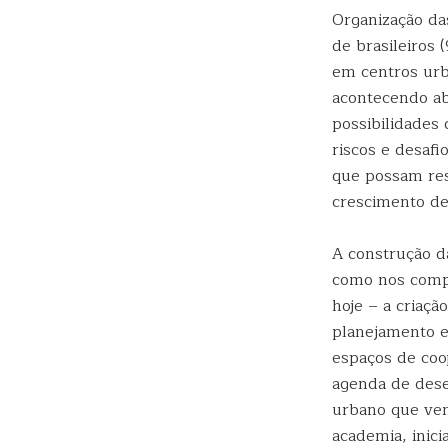
Organização da
de brasileiros 
em centros urb
acontecendo ab
possibilidades 
riscos e desafi
que possam res
crescimento de
A construção d
como nos comp
hoje – a criaçã
planejamento e
espaços de coo
agenda de dese
urbano que vem
academia, inic