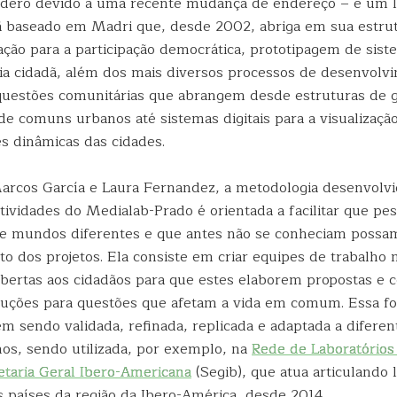
dero devido a uma recente mudança de endereço – é um l
ã baseado em Madri que, desde 2002, abriga em sua estrut
ção para a participação democrática, prototipagem de sis
cia cidadã, além dos mais diversos processos de desenvolv
questões comunitárias que abrangem desde estruturas de 
de comuns urbanos até sistemas digitais para a visualizaçã
es dinâmicas das cidades.
arcos García e Laura Fernandez, a metodologia desenvolvi
tividades do Medialab-Prado é orientada a facilitar que pe
e mundos diferentes e que antes não se conheciam possam
o dos projetos. Ela consiste em criar equipes de trabalho
abertas aos cidadãos para que estes elaborem propostas e
oluções para questões que afetam a vida em comum. Essa f
m sendo validada, refinada, replicada e adaptada a diferen
nos, sendo utilizada, por exemplo, na
Rede de Laboratórios
etaria Geral Ibero-Americana
(Segib), que atua articulando 
s países da região da Ibero-América, desde 2014.