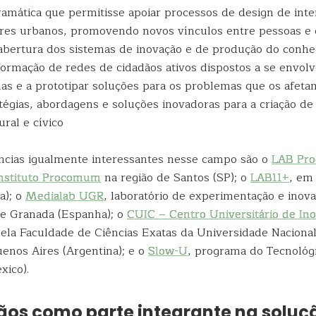
ramática que permitisse apoiar processos de design de int
res urbanos, promovendo novos vínculos entre pessoas e 
abertura dos sistemas de inovação e de produção do conh
formação de redes de cidadãos ativos dispostos a se envol
as e a prototipar soluções para os problemas que os afeta
tégias, abordagens e soluções inovadoras para a criação de 
ural e cívico
ncias igualmente interessantes nesse campo são o
LAB Pr
nstituto Procomum
na região de Santos (SP); o
LAB11+
, em
ia); o
Medialab UGR
, laboratório de experimentação e inova
e Granada (Espanha); o
CUIC – Centro Universitário de In
ela Faculdade de Ciências Exatas da Universidade Naciona
uenos Aires (Argentina); e o
Slow-U
, programa do Tecnológ
ico).
ãos como parte integrante na soluç