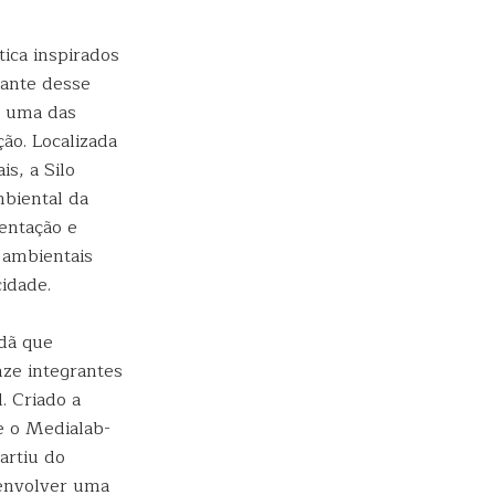
ica inspirados
iante desse
e uma das
ão. Localizada
is, a Silo
mbiental da
entação e
 ambientais
idade.
adã que
ze integrantes
. Criado a
e o Medialab-
artiu do
senvolver uma