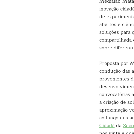
Medialab-Mata
inovação cidad
de experimenta
abertos e ciên
soluções para 
compartilhada 
sobre diferent
Proposta por M
condução das a
provenientes d
desenvolviment
convocatórias 
a criação de s
aproximação ve
ao longo dos a
Cidadã
da
Secr
nos vinte e doi