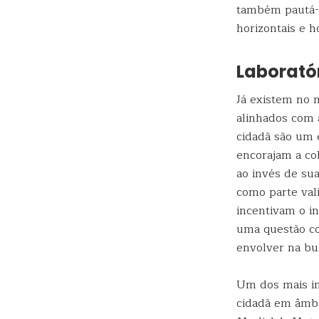
também pautá-
horizontais e h
Laborató
Já existem no m
alinhados com 
cidadã são um e
encorajam a co
ao invés de sua
como parte val
incentivam o i
uma questão co
envolver na bu
Um dos mais im
cidadã em âmb