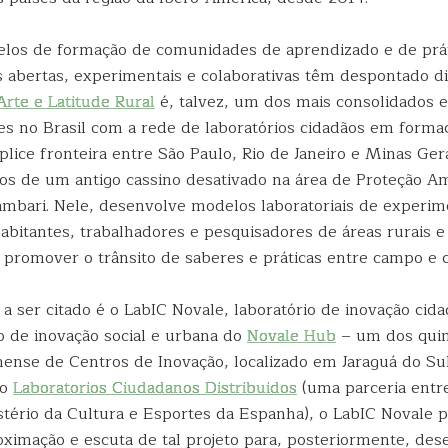
elos de formação de comunidades de aprendizado e de prát
 abertas, experimentais e colaborativas têm despontado d
Arte e Latitude Rural
é, talvez, um dos mais consolidados 
es no Brasil com a rede de laboratórios cidadãos em formaç
íplice fronteira entre São Paulo, Rio de Janeiro e Minas Gera
os de um antigo cassino desativado na área de Proteção A
ambari. Nele, desenvolve modelos laboratoriais de experim
abitantes, trabalhadores e pesquisadores de áreas rurais e
promover o trânsito de saberes e práticas entre campo e c
a ser citado é o LabIC Novale, laboratório de inovação cid
o de inovação social e urbana do
Novale Hub
– um dos quin
nense de Centros de Inovação, localizado em Jaraguá do Sul
to
Laboratorios Ciudadanos Distribuidos
(uma parceria entr
stério da Cultura e Esportes da Espanha), o LabIC Novale p
ximação e escuta de tal projeto para, posteriormente, de