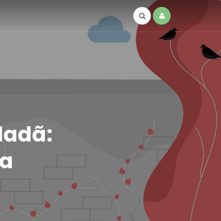
dadã:
 a