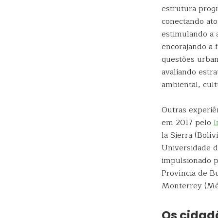
estrutura prog
conectando ato
estimulando a 
encorajando a 
questões urban
avaliando estra
ambiental, cult
Outras experiê
em 2017 pelo
I
la Sierra (Bolív
Universidade d
impulsionado p
Província de B
Monterrey (Méx
Os cidad