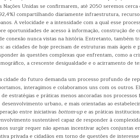
s Nações Unidas se confirmarem, até 2050 seremos cerca 
(92,4%) compartilhando diariamente infraestrutura, recurso
anos. A velocidade e a intensidade com a qual esse proces
re oportunidades de acesso à informação, construção de 
de conexão nunca vistas na história. Entretanto, também t
os: as cidades de hoje precisam de estruturas mais ágeis e 
ponder às questões complexas que enfrentam, como a cris
mográfico, a crescente desigualdade e o acirramento de ten
a cidade do futuro demanda um processo profundo de rep
ortamos, interagimos e colaboramos uns com os outros. 
o de estratégias e práticas menos ancoradas nos processos 
 desenvolvimento urbano, e mais orientadas ao estabelec
peração entre iniciativas
bottom-up
e as práticas institucio
nvolvimento sustentável capaz de responder à complexida
os surgir requer não apenas incentivar ações conjuntas e
iativa privada e cidadãos em torno de questões de interes