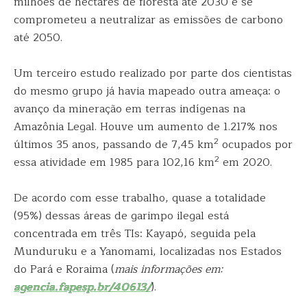
milhões de hectares de floresta até 2030 e se
comprometeu a neutralizar as emissões de carbono
até 2050.
Um terceiro estudo realizado por parte dos cientistas
do mesmo grupo já havia mapeado outra ameaça: o
avanço da mineração em terras indígenas na
Amazônia Legal. Houve um aumento de 1.217% nos
2
últimos 35 anos, passando de 7,45 km
ocupados por
2
essa atividade em 1985 para 102,16 km
em 2020.
De acordo com esse trabalho, quase a totalidade
(95%) dessas áreas de garimpo ilegal está
concentrada em três TIs: Kayapó, seguida pela
Munduruku e a Yanomami, localizadas nos Estados
do Pará e Roraima (
mais informações em:
agencia.fapesp.br/40613/
).