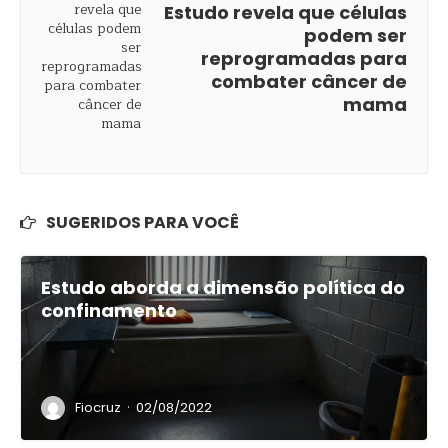
Estudo revela que células
podem ser
reprogramadas para
combater câncer de
mama
SUGERIDOS PARA VOCÊ
Estudo aborda a dimensão política do
confinamento
·
Fiocruz
02/08/2022