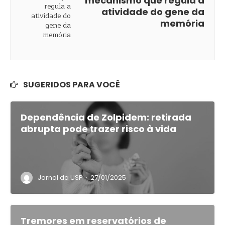
mecanismo que regula a
atividade do gene da
memória
SUGERIDOS PARA VOCÊ
Dependência de Zolpidem: retirada
abrupta pode trazer risco à vida
·
Jornal da USP
27/01/2025
Tremores em reservatórios de