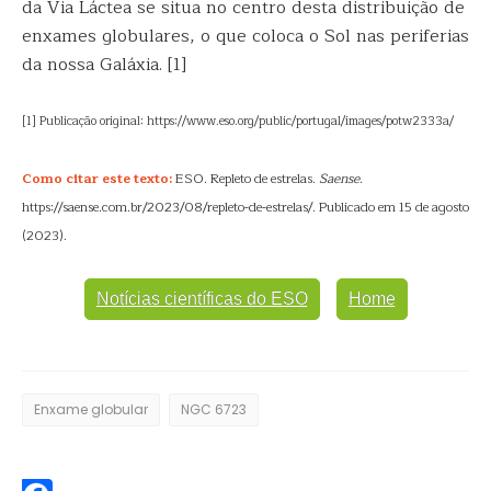
da Via Láctea se situa no centro desta distribuição de
enxames globulares, o que coloca o Sol nas periferias
da nossa Galáxia. [1]
[1] Publicação original: https://www.eso.org/public/portugal/images/potw2333a/
Como citar este texto:
ESO. Repleto de estrelas.
Saense
.
https://saense.com.br/2023/08/repleto-de-estrelas/. Publicado em 15 de agosto
(2023).
Notícias científicas do ESO
Home
Enxame globular
NGC 6723