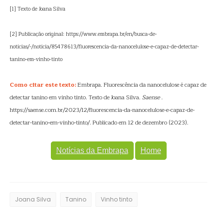
[1] Texto de Joana Silva
[2] Publicação original: https://www.embrapa.br/en/busca-de-
noticias/-/noticia/85478613/fluorescencia-da-nanocelulose-e-capaz-de-detectar-
tanino-em-vinho-tinto
Como citar este texto:
Embrapa. Fluorescência da nanocelulose é capaz de
detectar tanino em vinho tinto. Texto de Joana Silva.
Saense
.
https://saense.com.br/2023/12/fluorescencia-da-nanocelulose-e-capaz-de-
detectar-tanino-em-vinho-tinto/. Publicado em 12 de dezembro (2023).
Notícias da Embrapa
Home
Joana Silva
Tanino
Vinho tinto