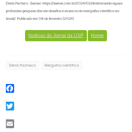
Denis Pacheco.
Saense
. https://saense.com.br/2024/02/desbravando-aguas-
profundas-pesquisa-discute-desafios-e-avancos-do-mergulho-cientifico-no-
brasil/. Publicado em 08 de fevereiro (2024).
Notícias do Jornal da USP
Home
Denis Pacheco
Mergulho científico
Facebook
Twitter