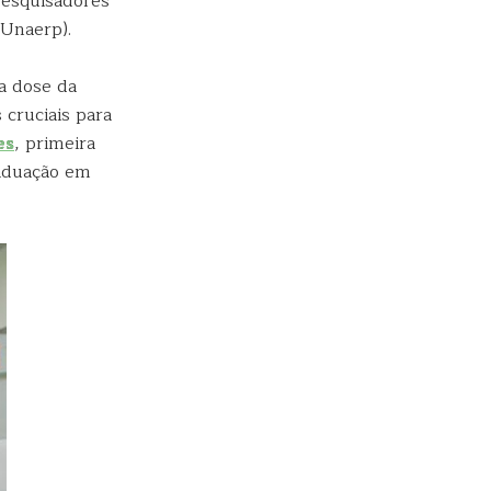
pesquisadores
(Unaerp).
a dose da
cruciais para
es
, primeira
raduação em