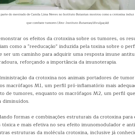
 parte do mestrado de Camila Lima Neves no Instituto Butantan mostrou como a crotoxina induz
que combate tumores (
foto: Instituto Butantan/divulgação
)
monstrar os efeitos da crotoxina sobre os tumores, os res
iam como a “reeducação” induzida pela toxina sobre o perf
 ser um caminho para adquirir uma resposta imune antit
uradoura, reforçando a importância da imunoterapia.
dministração da crotoxina nos animais portadores de tumor 
dos macrófagos M1, um perfil pró-inflamatório mais adequad
o de tumores, enquanto os macrófagos M2, um perfil que
 diminuídos.
ando formas e combinações estruturais da crotoxina para
 tóxica e mais efetiva no seu efeito imunomodulador e ant
tras estruturas da molécula crotoxina, inclusive já conhec