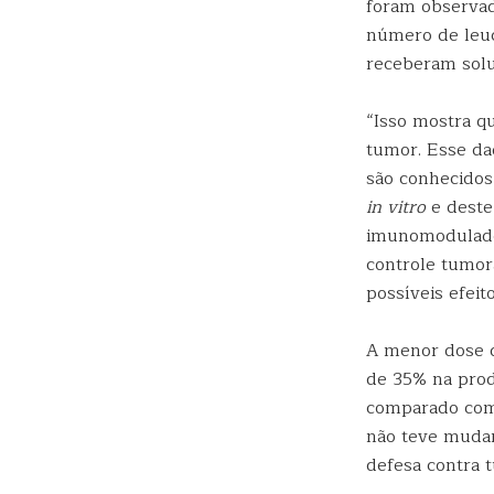
foram observad
número de leuc
receberam solu
“Isso mostra q
tumor. Esse da
são conhecidos 
in vitro
e deste
imunomodulador
controle tumor
possíveis efeit
A menor dose d
de 35% na prod
comparado com 
não teve mudan
defesa contra t