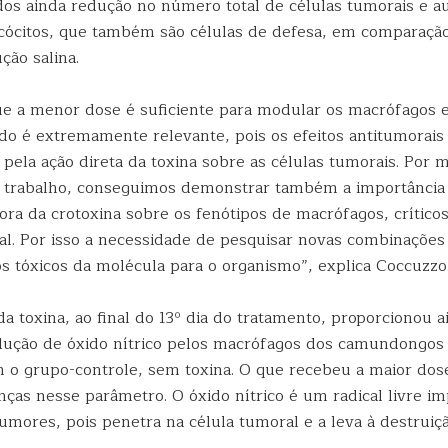
os ainda redução no número total de células tumorais e 
ócitos, que também são células de defesa, em comparaçã
ção salina.
ue a menor dose é suficiente para modular os macrófagos e
do é extremamente relevante, pois os efeitos antitumorais 
pela ação direta da toxina sobre as células tumorais. Por 
 trabalho, conseguimos demonstrar também a importância
a da crotoxina sobre os fenótipos de macrófagos, críticos
al. Por isso a necessidade de pesquisar novas combinações
os tóxicos da molécula para o organismo”, explica Coccuzzo
a toxina, ao final do 13º dia do tratamento, proporcionou 
ução de óxido nítrico pelos macrófagos dos camundongos
o grupo-controle, sem toxina. O que recebeu a maior dose
ças nesse parâmetro. O óxido nítrico é um radical livre im
umores, pois penetra na célula tumoral e a leva à destruiçã