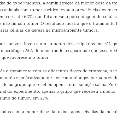
 dia de experimentos, a administração da menor dose da to
s animais com tumor ascítico levou à prevalência dos ma
 em cerca de 60%, que foi a mesma porcentagem de célula
e não tinham tumor. O resultado mostra que o tratamento fo
sas células de defesa no microambiente tumoral.
por sua vez, levou a um aumento desse tipo dos macrófag
 macrófagos M2, demonstrando a capacidade que essa tox
s que favorecem o tumor.
pós o tratamento com as diferentes doses de crotoxina, o 
minuído significativamente nos camundongos portadores d
do ao grupo que recebeu apenas uma solução salina. Por
final do experimento, apenas o grupo que recebeu a menor 
olume do tumor, em 27%.
atados com a menor dose da toxina, após seis dias da inoc