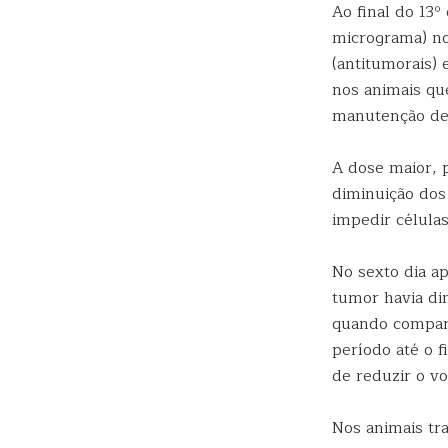
Ao final do 13º
micrograma) no
(antitumorais)
nos animais qu
manutenção des
A dose maior, 
diminuição dos
impedir célula
No sexto dia a
tumor havia di
quando compara
período até o 
de reduzir o v
Nos animais tr