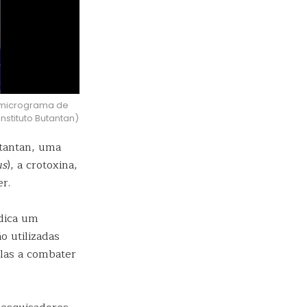
 micrograma de
nstituto Butantan)
tantan, uma
us
), a crotoxina,
r.
ndica um
o utilizadas
-las a combater