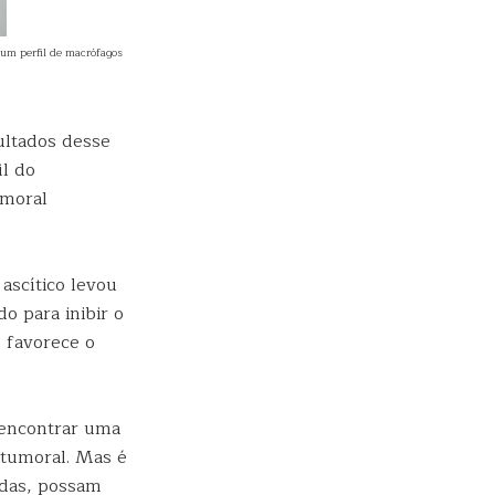
 um perfil de macrófagos
ultados desse
il do
umoral
ascítico levou
o para inibir o
 favorece o
 encontrar uma
itumoral. Mas é
idas, possam