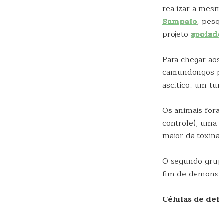
realizar a mesm
Sampaio
, pes
projeto
apoiad
Para chegar ao
camundongos po
ascítico, um t
Os animais for
controle), uma
maior da toxin
O segundo grup
fim de demonst
Células de de