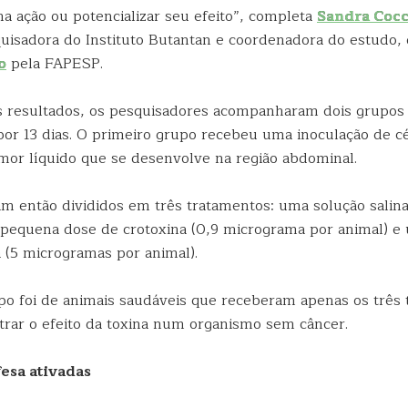
a ação ou potencializar seu efeito”, completa
Sandra Coc
quisadora do Instituto Butantan e coordenadora do estudo, 
o
pela FAPESP.
s resultados, os pesquisadores acompanharam dois grupos
r 13 dias. O primeiro grupo recebeu uma inoculação de c
umor líquido que se desenvolve na região abdominal.
am então divididos em três tratamentos: uma solução salina
 pequena dose de crotoxina (0,9 micrograma por animal) e
a (5 microgramas por animal).
o foi de animais saudáveis que receberam apenas os três 
rar o efeito da toxina num organismo sem câncer.
fesa ativadas