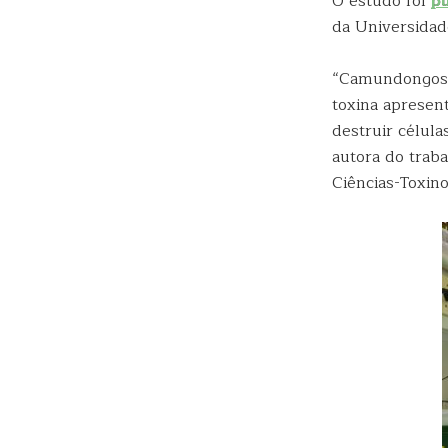
O estudo foi
pu
da Universidad
“Camundongos 
toxina apresen
destruir célula
autora do trab
Ciências-Toxino