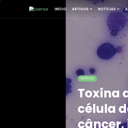
INÍCIO
ARTIGOS
NOTÍCIAS
A
NOTÍCIAS
Toxina 
célula 
câncer,