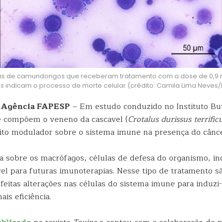
ais de camundongos que receberam tratamento com a dose de 0,9
as indicam o processo de morte celular (crédito: Camila Lima Neves/I
| Agência FAPESP
– Em estudo conduzido no Instituto Bu
e compõem o veneno da cascavel (
Crotalus durissus terrific
ito modulador sobre o sistema imune na presença do cânce
na sobre os macrófagos, células de defesa do organismo, i
el para futuras imunoterapias. Nesse tipo de tratamento sã
feitas alterações nas células do sistema imune para induzi
is eficiência.