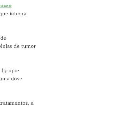
cuzzo
que integra
 de
élulas de tumor
 (grupo-
 uma dose
tratamentos, a