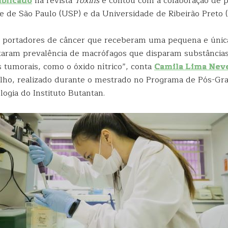
blicado
na revista
Toxins
e contou com a colaboração de 
e de São Paulo (USP) e da Universidade de Ribeirão Preto 
portadores de câncer que receberam uma pequena e únic
taram prevalência de macrófagos que disparam substâncias 
s tumorais, como o óxido nítrico”, conta
Camila Lima Nev
alho, realizado durante o mestrado no Programa de Pós-G
logia do Instituto Butantan.