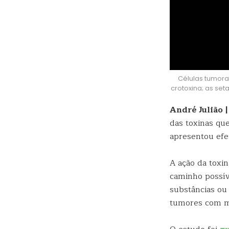
Células tumor
crotoxina; as set
André Julião 
das toxinas qu
apresentou efe
A ação da toxi
caminho possív
substâncias ou 
tumores com ma