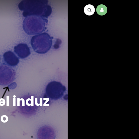
l induz
 o