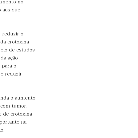
aumento no
o aos que
 reduzir o
da crotoxina
meio de estudos
 da ação
 para o
 e reduzir
.
ainda o aumento
 com tumor,
 de crotoxina
portante na
o.