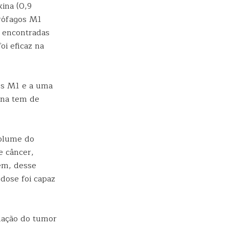
xina (0,9
crófagos M1
s encontradas
i eficaz na
os M1 e a uma
ina tem de
volume do
e câncer,
ém, desse
dose foi capaz
ulação do tumor