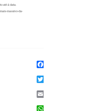
o até à data.
r-mais-massivo-da-
Facebook
Twitter
Email