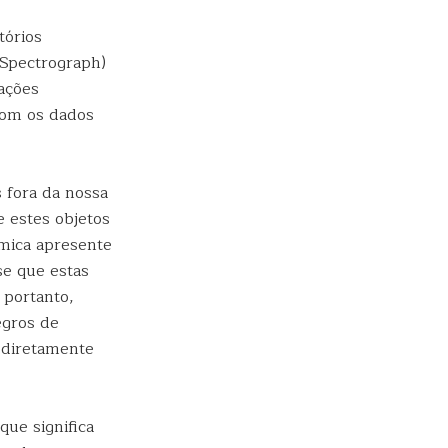
tórios
 Spectrograph)
vações
com os dados
 fora da nossa
e estes objetos
ímica apresente
se que estas
 portanto,
egros de
 diretamente
ue significa