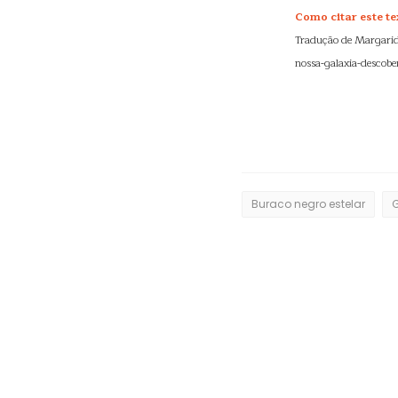
Como citar este te
Tradução de Margarid
nossa-galaxia-descober
Buraco negro estelar