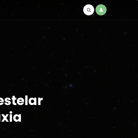
estelar
xia