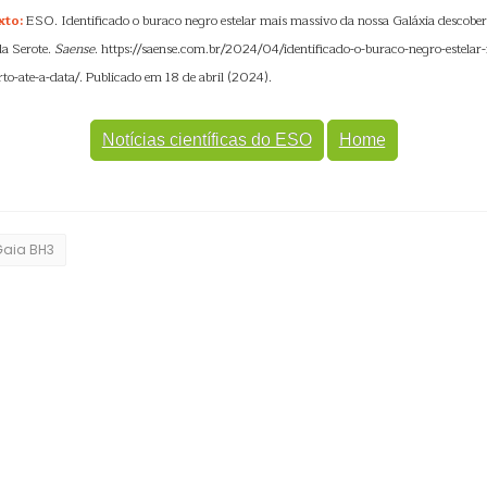
xto:
ESO. Identificado o buraco negro estelar mais massivo da nossa Galáxia descobert
a Serote.
Saense
. https://saense.com.br/2024/04/identificado-o-buraco-negro-estela
to-ate-a-data/. Publicado em 18 de abril (2024).
Notícias científicas do ESO
Home
Gaia BH3