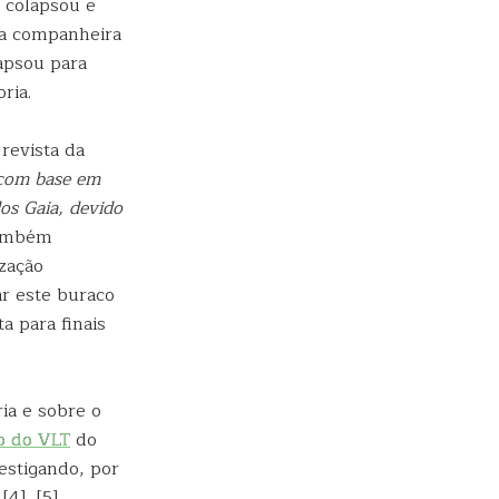
 colapsou e
 a companheira
apsou para
ria.
 revista da
 com base em
os Gaia, devido
 também
zação
r este buraco
a para finais
ia e sobre o
o do VLT
do
estigando, por
[4], [5]