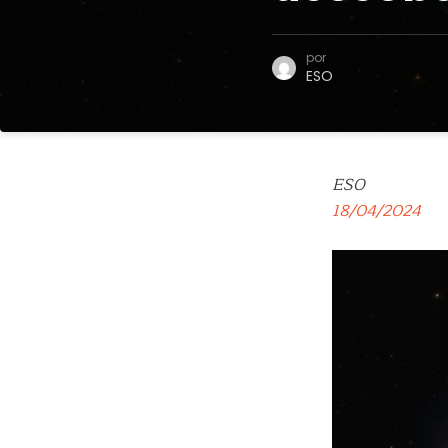
por
ESO
ESO
18/04/2024