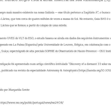
negro mais massivo existente na nossa Galáxia — esse título pertence a Sagitário A*, o burac
a Láctea, que tem cerca de quatro milhões de vezes a massa do Sol. No entanto, Gaia BH3 é o
Láctea que se formou a partir do colapso de uma estrela.
umento UVES do VLT do ESO, o estudo baseou-se ainda em dados dos seguintes instrumentos
operado em La Palma (Espanha) pela Universidade de Leuven, Bélgica, em colaboração com o 
 Suíça; espectrógrafo de alta precisão SOPHIE do Observatório de Haute-Provence – OSU Insti
estigação foi apresentado num artigo científico intitulado “Discovery of a dormant 33 solar-ma
”, publicado na revista da especialidade Astronomy & Astrophysics (https://aanda.org/10.1
zido por Margarida Serote
: https://www.eso.org/public/portugal/news/eso2408/