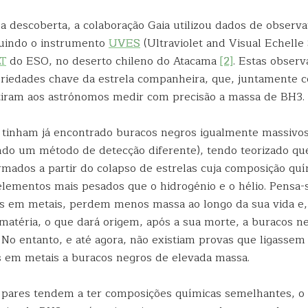
a descoberta, a colaboração Gaia utilizou dados de observa
cluindo o instrumento
UVES
(Ultraviolet and Visual Echelle
T
do ESO, no deserto chileno do Atacama
[2]
. Estas obser
riedades chave da estrela companheira, que, juntamente 
tiram aos astrónomos medir com precisão a massa de BH3.
tinham já encontrado buracos negros igualmente massivos
zando um método de detecção diferente), tendo teorizado qu
rmados a partir do colapso de estrelas cuja composição qu
lementos mais pesados que o hidrogénio e o hélio. Pensa-
es em metais, perdem menos massa ao longo da sua vida e,
atéria, o que dará origem, após a sua morte, a buracos n
 No entanto, e até agora, não existiam provas que ligassem
s em metais a buracos negros de elevada massa.
 pares tendem a ter composições químicas semelhantes, o q