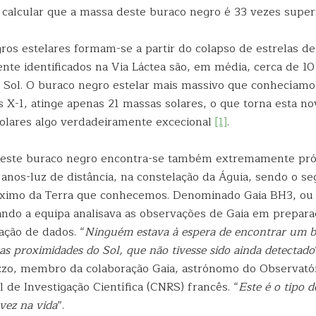
 calcular que a massa deste buraco negro é 33 vezes superi
ros estelares formam-se a partir do colapso de estrelas d
ente identificados na Via Láctea são, em média, cerca de 1
 Sol. O buraco negro estelar mais massivo que conhecíamo
s X-1, atinge apenas 21 massas solares, o que torna esta n
olares algo verdadeiramente excecional
[1]
.
 este buraco negro encontra-se também extremamente pr
anos-luz de distância, na constelação da Águia, sendo o s
ximo da Terra que conhecemos. Denominado Gaia BH3, ou 
ndo a equipa analisava as observações de Gaia em prepar
ação de dados. “
Ninguém estava à espera de encontrar um b
s proximidades do Sol, que não tivesse sido ainda detectado
zo, membro da colaboração Gaia, astrónomo do Observatór
 de Investigação Científica (CNRS) francês. “
Este é o tipo 
vez na vida
”.