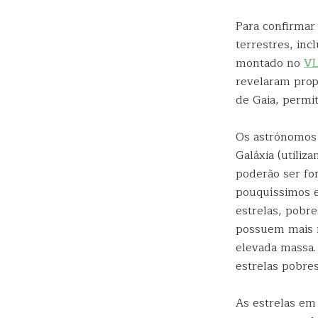
Para confirmar 
terrestres, in
montado no
VL
revelaram prop
de Gaia, permi
Os astrónomos 
Galáxia (utili
poderão ser fo
pouquíssimos e
estrelas, pobr
possuem mais m
elevada massa.
estrelas pobre
As estrelas em