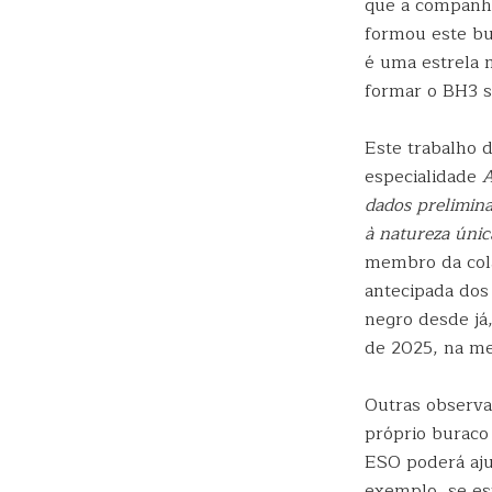
que a companhe
formou este b
é uma estrela 
formar o BH3 s
Este trabalho d
especialidade
A
dados prelimina
à natureza únic
membro da cola
antecipada dos
negro desde já
de 2025, na me
Outras observa
próprio buraco
ESO poderá aju
exemplo, se est