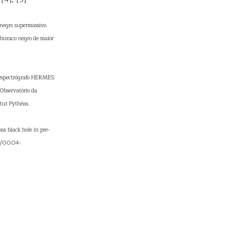
o negro supermassivo
 buraco negro de maior
: espectrógrafo HERMES
Observatório da
tut Pythéas.
ss black hole in pre-
051/0004-