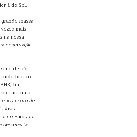
or à do Sol.
e grande massa
0 vezes mais
s na nossa
ova observação
óximo de nós —
egundo buraco
BH3, foi
ação para uma
uraco negro de
“, disse
io de Paris, do
de descoberta