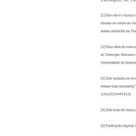
[1] Este não é o buraco 
situado no centro da Vi
massa conhecido na Via 
[2] Para além do instr
do Telescópio Mercator 
Universidade de Geneva,
[3] Este trabalho de inv
release Gaia astrometry
6361/202449763).
[4] Este texto foi tradu
[5] Publicação original