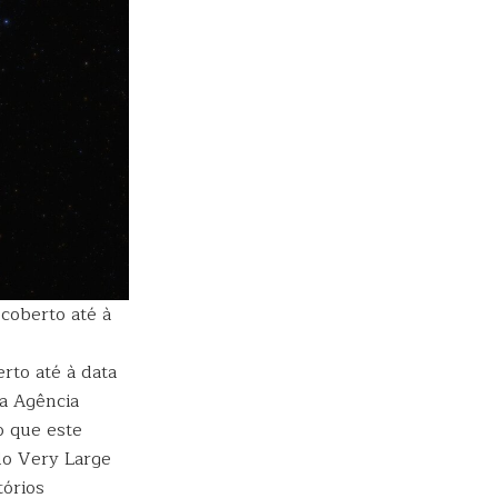
coberto até à
rto até à data
da Agência
o que este
do Very Large
tórios