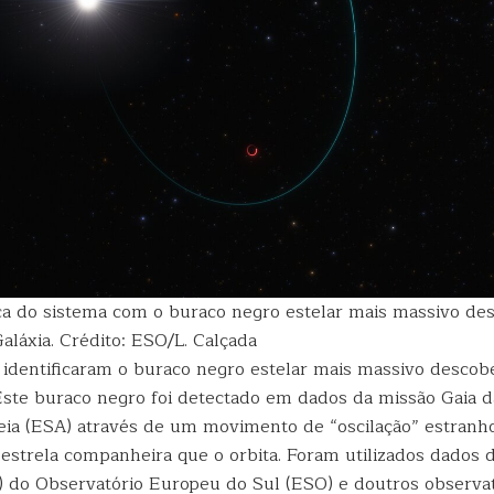
ca do sistema com o buraco negro estelar mais massivo des
aláxia. Crédito: ESO/L. Calçada
identificaram o buraco negro estelar mais massivo descobe
 Este buraco negro foi detectado em dados da missão Gaia 
eia (ESA) através de um movimento de “oscilação” estranh
 estrela companheira que o orbita. Foram utilizados dados 
) do Observatório Europeu do Sul (ESO) e doutros observa