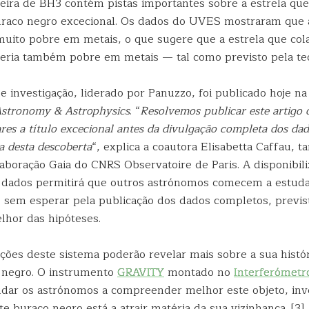
ira de BH3 contém pistas importantes sobre a estrela que
uraco negro excecional. Os dados do UVES mostraram que
muito pobre em metais, o que sugere que a estrela que col
eria também pobre em metais — tal como previsto pela teo
e investigação, liderado por Panuzzo, foi publicado hoje na
stronomy & Astrophysics
. “
Resolvemos publicar este artigo
res a título excecional antes da divulgação completa dos dad
a desta descoberta
“, explica a coautora Elisabetta Caffau,
boração Gaia do CNRS Observatoire de Paris. A disponibili
 dados permitirá que outros astrónomos comecem a estuda
, sem esperar pela publicação dos dados completos, previst
lhor das hipóteses.
ções deste sistema poderão revelar mais sobre a sua histór
 negro. O instrumento
GRAVITY
montado no
Interferómetr
dar os astrónomos a compreender melhor este objeto, inv
e buraco negro está a atrair matéria da sua vizinhança. [3], 