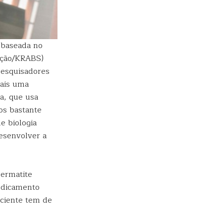
 baseada no
gação/KRABS)
pesquisadores
ais uma
a, que usa
os bastante
e biologia
esenvolver a
dermatite
edicamento
paciente tem de