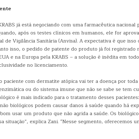
tente
KRABS já está negociando com uma farmacêutica nacional p
ando, após os testes clínicos em humanos, ele for aprova
l de Vigilância Sanitária (Anvisa). A expectativa é que isso 
to isso, o pedido de patente do produto já foi registrado n
UA e na Europa pela KRABS – a solução é inédita em tod
clusividade no licenciamento.
o paciente com dermatite atópica vai ter a doença por toda
nzimática ou do sistema imune que não se sabe se tem cur
lógico é mais indicado para o tratamento desses pacientes
ão biológicos podem causar danos à saúde quando há exp
 bom usar um produto que não agrida a saúde. Os biológico
a situação”, explica Zani. “Nesse segmento, oferecemos um