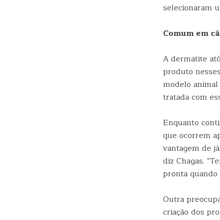
selecionaram u
Comum em cã
A dermatite at
produto nesses
modelo animal 
tratada com es
Enquanto conti
que ocorrem ap
vantagem de já
diz Chagas. “T
pronta quando 
Outra preocupa
criação dos pr