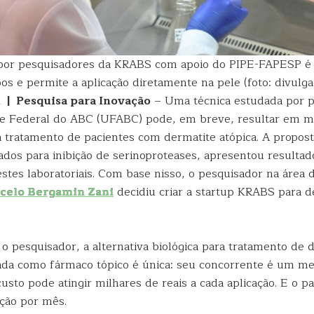
 por pesquisadores da KRABS com apoio do PIPE-FAPESP é
pos e permite a aplicação diretamente na pele (foto: divul
 | Pesquisa para Inovação
– Uma técnica estudada por 
de Federal do ABC (UFABC) pode, em breve, resultar em m
a tratamento de pacientes com dermatite atópica. A propost
ados para inibição de serinoproteases, apresentou resultad
estes laboratoriais. Com base nisso, o pesquisador na área d
celo Bergamin Zani
decidiu criar a startup KRABS para d
o pesquisador, a alternativa biológica para tratamento de 
ada como fármaco tópico é única: seu concorrente é um m
 custo pode atingir milhares de reais a cada aplicação. E o 
ção por mês.