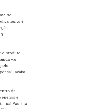
rome de
medicamento é
órgãos
ug
e o produto
ainda vai
 pelo
pensa”, avalia
entro de
 Venenos e
adual Paulista