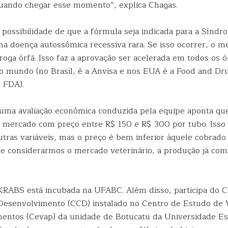
quando chegar esse momento”, explica Chagas.
a possibilidade de que a fórmula seja indicada para a Sínd
a doença autossômica recessiva rara. Se isso ocorrer, o 
oga órfã. Isso faz a aprovação ser acelerada em todos os 
o mundo (no Brasil, é a Anvisa e nos EUA é a Food and Dr
, FDA).
uma avaliação econômica conduzida pela equipe aponta qu
 mercado com preço entre R$ 150 e R$ 300 por tubo. Isso 
tras variáveis, mas o preço é bem inferior àquele cobrado
Se considerarmos o mercado veterinário, a produção já com
KRABS está incubada na UFABC. Além disso, participa do C
 Desenvolvimento (CCD) instalado no Centro de Estudo de
entos (Cevap) da unidade de Botucatu da Universidade Est