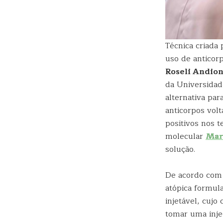
Técnica criada
uso de anticor
Roseli Andion
da Universida
alternativa par
anticorpos volt
positivos nos t
molecular
Mar
solução.
De acordo com 
atópica formul
injetável, cujo
tomar uma inje