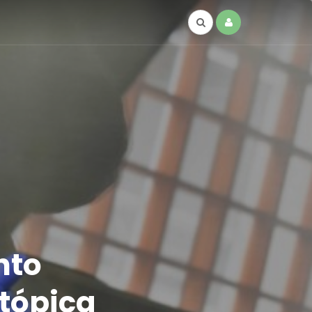
nto
atópica