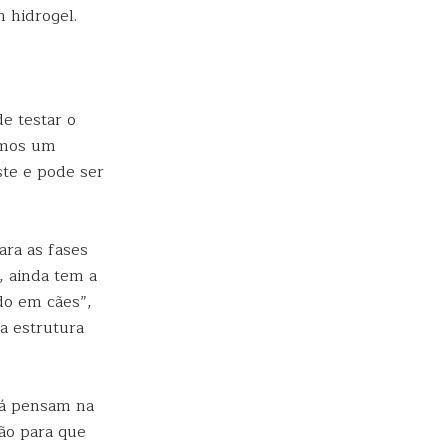
 hidrogel.
e testar o
temos um
ste e pode ser
ara as fases
, ainda tem a
do em cães”,
a estrutura
já pensam na
ão para que