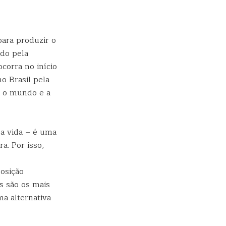
ara produzir o
do pela
ocorra no início
o Brasil pela
o o mundo e a
 a vida – é uma
a. Por isso,
:
osição
s são os mais
a alternativa