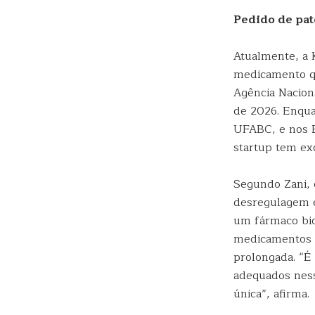
Pedido de pa
Atualmente, a 
medicamento qu
Agência Naciona
de 2026. Enquan
UFABC, e nos E
startup tem ex
Segundo Zani, 
desregulagem e
um fármaco bio
medicamentos n
prolongada. “É
adequados ness
única”, afirma.