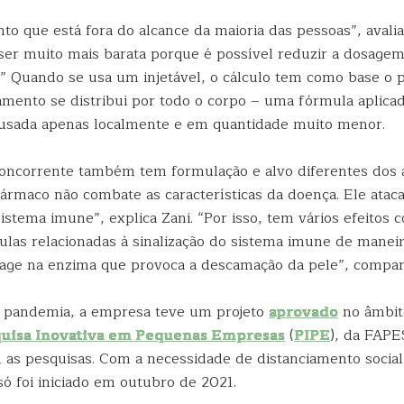
o que está fora do alcance da maioria das pessoas”, avalia
ser muito mais barata porque é possível reduzir a dosage
.” Quando se usa um injetável, o cálculo tem como base o p
amento se distribui por todo o corpo – uma fórmula aplica
 usada apenas localmente e em quantidade muito menor.
oncorrente também tem formulação e alvo diferentes dos 
ármaco não combate as características da doença. Ele atac
sistema imune”, explica Zani. “Por isso, tem vários efeitos co
las relacionadas à sinalização do sistema imune de maneira
age na enzima que provoca a descamação da pele”, compar
 pandemia, a empresa teve um projeto
aprovado
no âmbit
uisa Inovativa em Pequenas Empresas
(
PIPE
), da FAPE
 as pesquisas. Com a necessidade de distanciamento social,
ó foi iniciado em outubro de 2021.