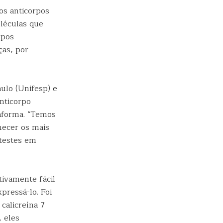
s anticorpos
oléculas que
rpos
ças, por
ulo (Unifesp) e
nticorpo
aforma. “Temos
hecer os mais
 testes em
tivamente fácil
pressá-lo. Foi
calicreína 7
, eles