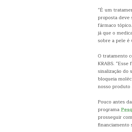
“É um tratament
proposta deve 
fármaco tópico
já que o medic
sobre a pele é
O tratamento c
KRABS. “Esse f
sinalização do 
bloqueia molécu
nosso produto 
Pouco antes da
programa
Pesq
prosseguir com
financiamento s