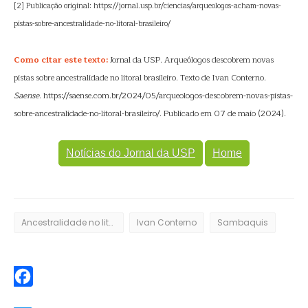
[2] Publicação original: https://jornal.usp.br/ciencias/arqueologos-acham-novas-
pistas-sobre-ancestralidade-no-litoral-brasileiro/
Como citar este texto:
Jornal da USP. Arqueólogos descobrem novas
pistas sobre ancestralidade no litoral brasileiro. Texto de Ivan Conterno.
Saense
. https://saense.com.br/2024/05/arqueologos-descobrem-novas-pistas-
sobre-ancestralidade-no-litoral-brasileiro/. Publicado em 07 de maio (2024).
Notícias do Jornal da USP
Home
Ancestralidade no litoral brasileiro
Ivan Conterno
Sambaquis
Facebook