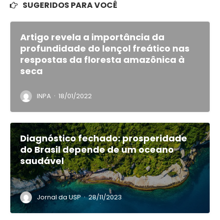
SUGERIDOS PARA VOCÊ
Artigo revela a importância da
profundidade do lençol freático nas
respostas da floresta amazônica à
seca
·
INPA
18/01/2022
Diagnóstico fechado: prosperidade
do Brasil depende de um oceano
saudável
·
Jornal da USP
28/11/2023