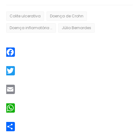
Colite ulcerativa
Doença de Crohn
Doença inflamatória intestinal
Júlio Bernardes
Facebook
Twitter
Email
WhatsApp
Share