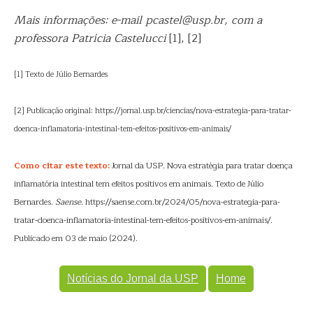
Mais informações: e-mail pcastel@usp.br, com a
professora Patrícia Castelucci
[1], [2]
[1] Texto de Júlio Bernardes
[2] Publicação original: https://jornal.usp.br/ciencias/nova-estrategia-para-tratar-
doenca-inflamatoria-intestinal-tem-efeitos-positivos-em-animais/
Como citar este texto:
Jornal da USP. Nova estratégia para tratar doença
inflamatória intestinal tem efeitos positivos em animais. Texto de Júlio
Bernardes.
Saense
. https://saense.com.br/2024/05/nova-estrategia-para-
tratar-doenca-inflamatoria-intestinal-tem-efeitos-positivos-em-animais/.
Publicado em 03 de maio (2024).
Notícias do Jornal da USP
Home