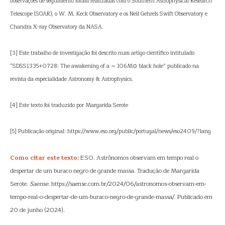
observações de seguimento foram realizadas com o Southern Astrophysical Research
Telescope (SOAR), o W. M. Keck Observatory e os Neil Gehrels Swift Observatory e
Chandra X-ray Observatory da NASA.
[3] Este trabalho de investigação foi descrito num artigo científico intitulado
“SDSS1335+0728: The awakening of a ∼ 106M⊙ black hole” publicado na
revista da especialidade Astronomy & Astrophysics.
[4] Este texto foi traduzido por Margarida Serote
[5] Publicação original: https://www.eso.org/public/portugal/news/eso2409/?lang
Como citar este texto:
ESO. Astrônomos observam em tempo real o
despertar de um buraco negro de grande massa. Tradução de Margarida
Serote.
Saense
. https://saense.com.br/2024/06/astronomos-observam-em-
tempo-real-o-despertar-de-um-buraco-negro-de-grande-massa/. Publicado em
20 de junho (2024).