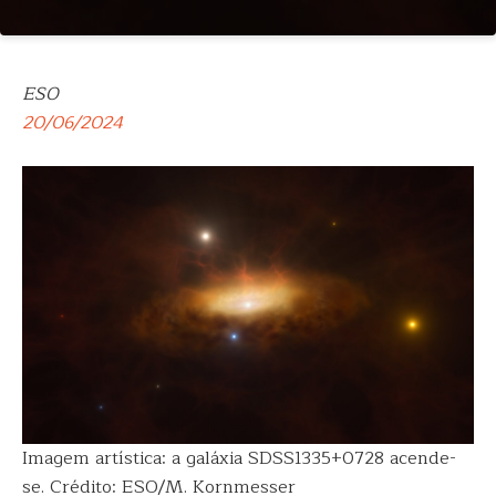
ESO
20/06/2024
Imagem artística: a galáxia SDSS1335+0728 acende-
se. Crédito: ESO/M. Kornmesser