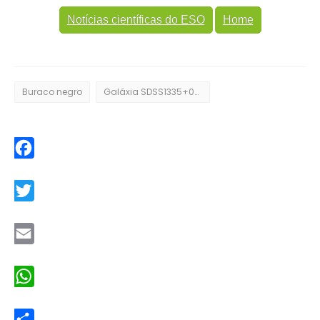
Notícias científicas do ESO
Home
Buraco negro
Galáxia SDSS1335+0728
Facebook
Twitter
Email
WhatsApp