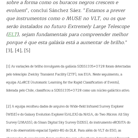
sobre a forma como os buracos negros crescem e
evoluem
“, conclui Sánchez Sáez. “
Estamos a prever
que instrumentos como o MUSE no VLT, ou os que
serão instalados no futuro Extremely Large Telescope
(
ELT
), sejam fundamentais para compreender melhor
porque é que esta galáxia está a aumentar de brilho.
”
[3], [4], [5]
[1] As variações de brilho invulgares da galáxia SDSS1335+0728 foram detectadas
pelo telescópio Zwicky Transient Facility (ZTF), nos EUA. Neste seguimento, a
equipa ALeRCE (Automatic Learning for the Rapid Classification of Events),
liderada pelo Chile, classificou a SDSS1335+0728 como um núcleo galáctico ativo.
[2] A equipa recolheu dados de arquivo do Wide-field Infrared Survey Explorer
(WISE) e do Galaxy Evolution Explorer (GALEX) da NASA, do Two Micron All Sky
Survey (2MASS), do Sloan Digital Sky Survey (SDSS), do instrumento eROSITA do
IKI e do observatório espacial Spektr-RG do DLR. Para além do VLT do ESO, as