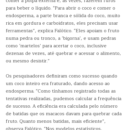
comer a polpa externa e, às vezes, fazerem furos
para beber o líquido. “Para abrir o coco e comer o
endosperma, a parte branca e sólida do coco, muito
rica em gordura e carboidratos, eles precisam usar
ferramentas”, explica Falótico. “Eles apoiam o fruto
numa pedra ou tronco, a ‘bigorna’, e usam pedras
como ‘martelos’ para acertar o coco, inclusive
dezenas de vezes, até quebrar e acessar o alimento,
ou mesmo desistir.”
Os pesquisadores definiram como sucesso quando
um coco inteiro era fraturado, dando acesso ao
endosperma. “Como tínhamos registrado todas as
tentativas realizadas, pudemos calcular a frequência
de sucesso. A eficiência era calculada pelo número
de batidas que os macacos davam para quebrar cada
fruto. Quanto menos batidas, mais eficiente”,
observa Falótico. “Nos modelos estatísticos,