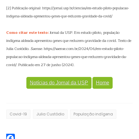
[2] Publicação original: https://jornal.usp.br/ciencias/em-estudo-piloto-populacao-
indigena-aldeada-apresentou-genes-que-reduzem-gravidade-da-covid/
Como citar este texto:
Jornal da USP. Em estudo piloto, população
indígena aldeada apresentou genes que reduzem gravidade da covid. Texto de
Julia Custódio.
Saense
. https://saense.com.br/2024/06/em-estudo-piloto-
populacao-indigena-aldeada-apresentou-genes-que-reduzem-gravidade-da-
covid/. Publicado em 27 de junho (2024).
Notícias do Jornal da USP
Home
Covid-19
Julia Custódio
População indígena