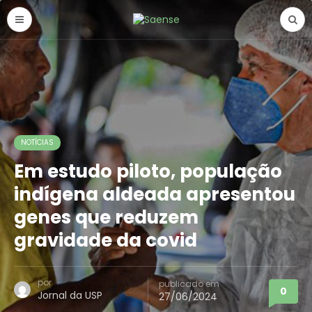
NOTÍCIAS
Em estudo piloto, população
indígena aldeada apresentou
genes que reduzem
gravidade da covid
por
publicado em
0
Jornal da USP
27/06/2024