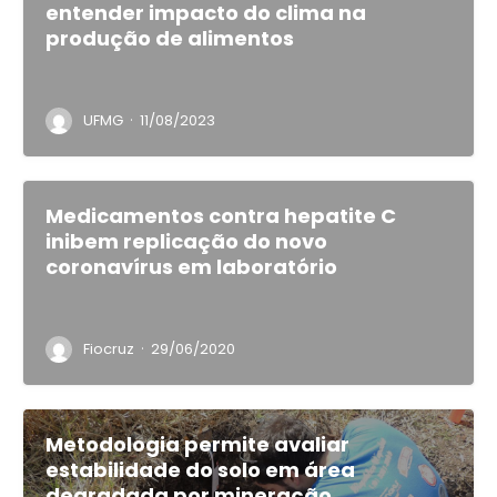
entender impacto do clima na
produção de alimentos
·
UFMG
11/08/2023
Medicamentos contra hepatite C
inibem replicação do novo
coronavírus em laboratório
·
Fiocruz
29/06/2020
Metodologia permite avaliar
estabilidade do solo em área
degradada por mineração