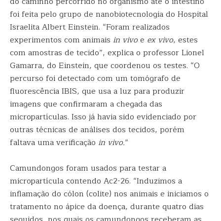
do caminho percorrido no organismo até o intestino
foi feita pelo grupo de nanobiotecnologia do Hospital
Israelita Albert Einstein. “Foram realizados
experimentos com animais
in vivo
e
ex vivo
, estes
com amostras de tecido”, explica o professor Lionel
Gamarra, do Einstein, que coordenou os testes. “O
percurso foi detectado com um tomógrafo de
fluorescência IBIS, que usa a luz para produzir
imagens que confirmaram a chegada das
micropartículas. Isso já havia sido evidenciado por
outras técnicas de análises dos tecidos, porém
faltava uma verificação
in vivo.
”
Camundongos foram usados para testar a
micropartícula contendo Ac2-26. “Induzimos a
inflamação do cólon (colite) nos animais e iniciamos o
tratamento no ápice da doença, durante quatro dias
seguidos, nos quais os camundongos receberam as