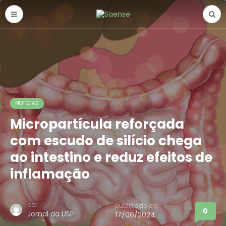
NOTÍCIAS
Micropartícula reforçada
com escudo de silício chega
ao intestino e reduz efeitos de
inflamação
por
publicado em
0
Jornal da USP
17/06/2024