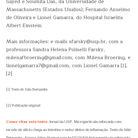
Sayed e Soumita Das, da Universidade de
Massachusetts (Estados Unidos); Fernando Anselmo
de Oliveira e Lionel Gamarra, do Hospital Israelita
Albert Einstein.
Mais informações: e-mails sfarsky@usp.br, com a
professora Sandra Helena Poliselli Farsky,
milenafbroering@gmail.com, com Milena Broering, e
lionelgamarra7@gmail.com, com Lionel Gamarra [1],
[2]
[1] Texto de Júlio Bernardes
[2] Publicação original:
Como citar este texto:
Jornal da USP. Micropartícula reforçada com
escudo de silício chega ao intestino e reduz efeitos de inflamação. Texto de Júlio
Bernardes.
Saense
. https://saense.com.br/2024/06/microparticula-reforcada-