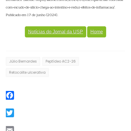
com-escudo-de-silicio-chega-ao-intestino-e-reduz-efeitos-de-inflamacao/.
Publicado em 17 de junho (2024).
Notícias do Jornal da USP
Home
Júlio Bernardes
Peptídeo AC2-26
Retocolite ulcerativa
Facebook
Twitter