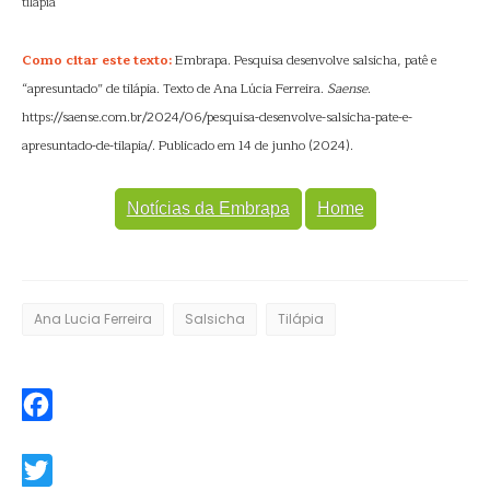
tilapia
Como citar este texto:
Embrapa. Pesquisa desenvolve salsicha, patê e
“apresuntado” de tilápia. Texto de Ana Lúcia Ferreira.
Saense
.
https://saense.com.br/2024/06/pesquisa-desenvolve-salsicha-pate-e-
apresuntado-de-tilapia/. Publicado em 14 de junho (2024).
Notícias da Embrapa
Home
Ana Lucia Ferreira
Salsicha
Tilápia
Facebook