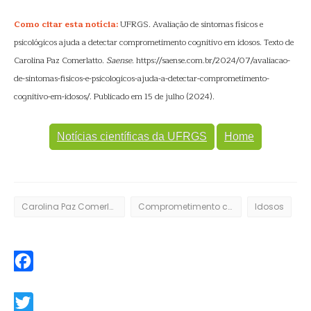
Como citar esta notícia:
UFRGS. Avaliação de sintomas físicos e
psicológicos ajuda a detectar comprometimento cognitivo em idosos. Texto de
Carolina Paz Comerlatto.
Saense
. https://saense.com.br/2024/07/avaliacao-
de-sintomas-fisicos-e-psicologicos-ajuda-a-detectar-comprometimento-
cognitivo-em-idosos/. Publicado em 15 de julho (2024).
Notícias científicas da UFRGS
Home
Carolina Paz Comerlatto
Comprometimento cognitivo
Idosos
Facebook