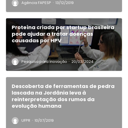
·
Agência FAPESP
13/12/2019
Proteína criada por startup brasileira
pode ajudar a tratar doenças
causadas por HPV
·
Pesquisa para Inovação
20/03/2024
Descoberta de ferramentas de pedra
lascada na Jordânia leva à
reinterpretação dos rumos da
evolução humana
·
UFPR
10/07/2019