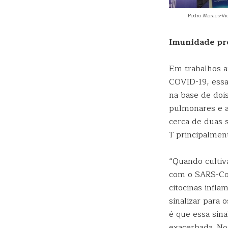
Pedro Moraes-Vie
Imunidade pr
Em trabalhos a
COVID-19, essa
na base de dois
pulmonares e a
cerca de duas s
T principalmen
“Quando cultiv
com o SARS-CoV
citocinas infl
sinalizar para 
é que essa sin
exacerbada. No