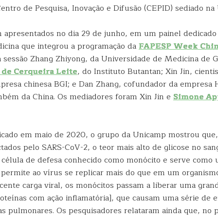
entro de Pesquisa, Inovação e Difusão (CEPID) sediado na
 apresentados no dia 29 de junho, em um painel dedicado
icina que integrou a programação da
FAPESP Week Chi
a sessão Zhang Zhiyong, da Universidade de Medicina de 
 de Cerqueira Leite
, do Instituto Butantan; Xin Jin, cient
presa chinesa BGI; e Dan Zhang, cofundador da empresa H
bém da China. Os mediadores foram Xin Jin e
Simone Ap
icado em maio de 2020, o grupo da Unicamp mostrou que,
ectados pelo SARS-CoV-2, o teor mais alto de glicose no sa
 célula de defesa conhecido como monócito e serve como 
 permite ao vírus se replicar mais do que em um organism
scente carga viral, os monócitos passam a liberar uma gran
roteínas com ação inflamatória], que causam uma série de e
as pulmonares. Os pesquisadores relataram ainda que, no