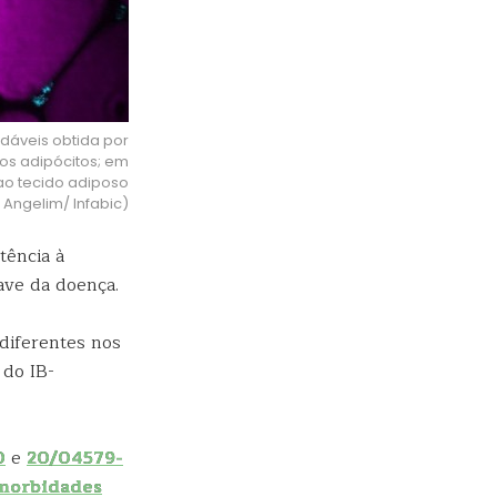
áveis obtida por
os adipócitos; em
ao tecido adiposo
 Angelim/ Infabic)
tência à
ave da doença.
iferentes nos
 do IB-
0
e
20/04579-
omorbidades