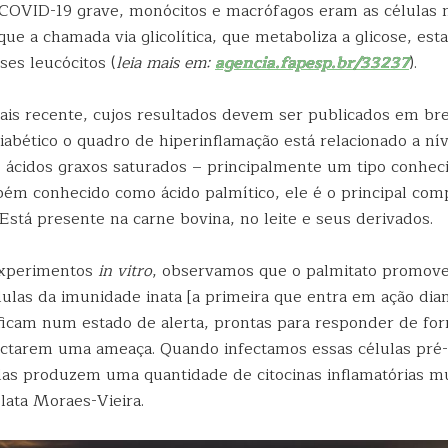
COVID-19 grave, monócitos e macrófagos eram as células 
ue a chamada via glicolítica, que metaboliza a glicose, est
es leucócitos (
leia mais em:
agencia.fapesp.br/33237
).
mais recente, cujos resultados devem ser publicados em br
iabético o quadro de hiperinflamação está relacionado a ní
ácidos graxos saturados – principalmente um tipo conhe
bém conhecido como ácido palmítico, ele é o principal co
Está presente na carne bovina, no leite e seus derivados.
experimentos
in vitro
, observamos que o palmitato promov
élulas da imunidade inata [a primeira que entra em ação di
s ficam num estado de alerta, prontas para responder de fo
ectarem uma ameaça. Quando infectamos essas células pré-
as produzem uma quantidade de citocinas inflamatórias m
lata Moraes-Vieira.