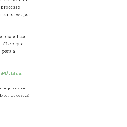
 processo
 tumores, por
o diabéticas
. Claro que
 para a
024/china
.
ve em pessoas com
o-ao-risco-de-covid-