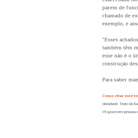
parem de funci
chamado de ex
exemplo, e asso
“Esses achados
também têm mai
esse não é o ú
construção dess
Para saber ma
Como citar este te
obesidade. Texto de Ka
19-grave-em-pessoas-