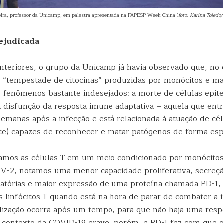
ira, professor da Unicamp, em palestra apresentada na FAPESP Week China (
foto: Karina Toled
ejudicada
nteriores, o grupo da Unicamp já havia observado que, no 
 “tempestade de citocinas” produzidas por monócitos e ma
 fenômenos bastante indesejados: a morte de células epitel
 disfunção da resposta imune adaptativa – aquela que ent
emanas após a infecção e está relacionada à atuação de célu
te) capazes de reconhecer e matar patógenos de forma espe
amos as células T em um meio condicionado por monócitos
-2, notamos uma menor capacidade proliferativa, secreçã
amatórias e maior expressão de uma proteína chamada PD-1, 
os linfócitos T quando está na hora de parar de combater a i
alização ocorra após um tempo, para que não haja uma res
 contexto da COVID-19 grave, porém, a PD-1 faz com que os