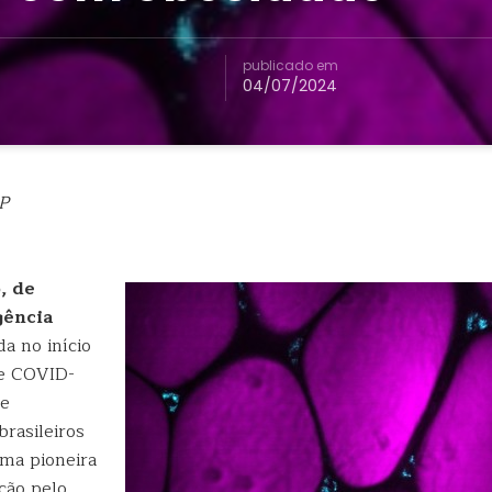
publicado em
04/07/2024
P
, de
gência
a no início
e COVID-
de
rasileiros
ma pioneira
ção pelo