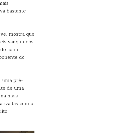
mais
ava bastante
eve, mostra que
veis sanguíneos
cido como
mponente do
e uma pré-
ante de uma
rma mais
ativadas com o
uito