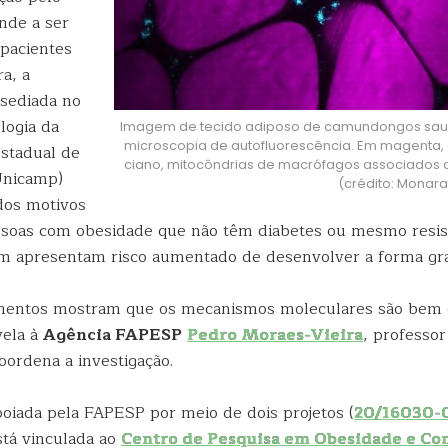
nde a ser
pacientes
ra, a
sediada no
ologia da
Imagem de tecido adiposo de camundongos saud
microscopia de autofluorescência. Em magenta, 
stadual de
ciano, mitocôndrias de macrófagos associados 
Unicamp)
(crédito: Monara
dos motivos
ssoas com obesidade que não têm diabetes ou mesmo resis
m apresentam risco aumentado de desenvolver a forma gr
mentos mostram que os mecanismos moleculares são bem d
vela à
Agência FAPESP
Pedro Moraes-Vieira
, professor
ordena a investigação.
poiada pela FAPESP por meio de dois projetos (
20/16030-
tá vinculada ao
Centro de Pesquisa em Obesidade e C