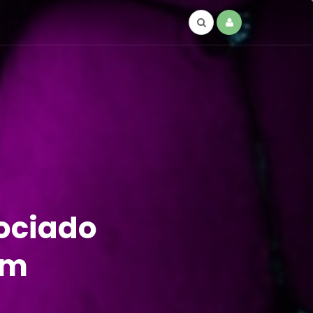
sociado
em