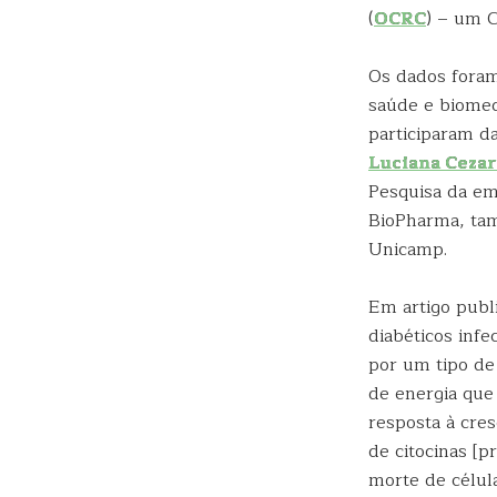
(
OCRC
) – um C
Os dados foram
saúde e biomed
participaram d
Luciana Cezar
Pesquisa da em
BioPharma, tam
Unicamp.
Em artigo publ
diabéticos inf
por um tipo de
de energia que
resposta à cre
de citocinas [p
morte de célul