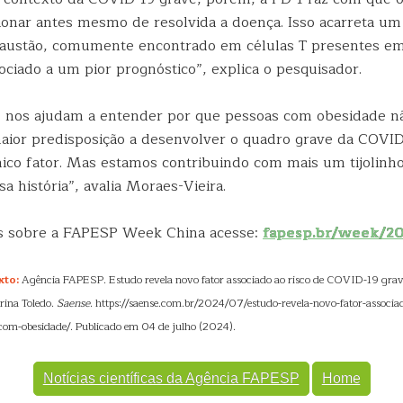
onar antes mesmo de resolvida a doença. Isso acarreta um
austão, comumente encontrado em células T presentes em
ciado a um pior prognóstico”, explica o pesquisador.
 nos ajudam a entender por que pessoas com obesidade nã
or predisposição a desenvolver o quadro grave da COVID
nico fator. Mas estamos contribuindo com mais um tijolinho
a história”, avalia Moraes-Vieira.
is sobre a FAPESP Week China acesse:
fapesp.br/week/2
xto:
Agência FAPESP. Estudo revela novo fator associado ao risco de COVID-19 gra
rina Toledo.
Saense
. https://saense.com.br/2024/07/estudo-revela-novo-fator-associad
com-obesidade/. Publicado em 04 de julho (2024).
Notícias científicas da Agência FAPESP
Home