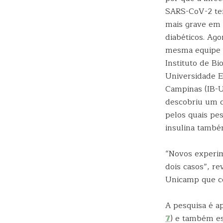
SARS-CoV-2 te
mais grave em 
diabéticos. Ago
mesma equipe 
Instituto de Bi
Universidade E
Campinas (IB-
descobriu um 
pelos quais pe
insulina també
“Novos experi
dois casos”, re
Unicamp que co
A pesquisa é a
7
) e também es