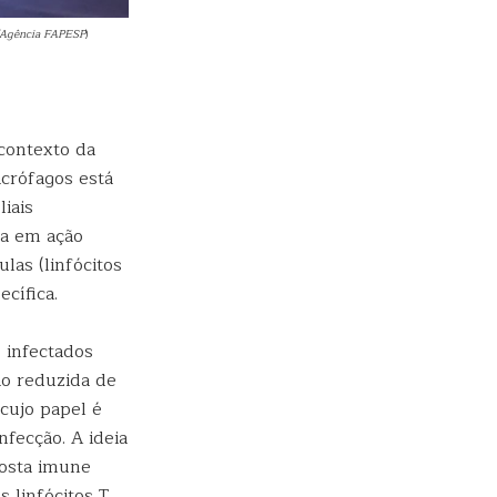
o/Agência FAPESP
)
contexto da
crófagos está
iais
ra em ação
las (linfócitos
cífica.
 infectados
o reduzida de
cujo papel é
nfecção. A ideia
posta imune
 linfócitos T