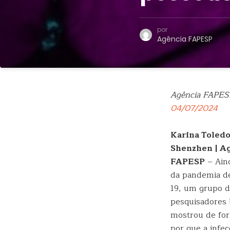
por
Agência FAPESP
Agência FAPES
04/07/2024
Karina Toledo
Shenzhen | A
FAPESP
– Aind
da pandemia d
19, um grupo 
pesquisadores b
mostrou de for
por que a infec