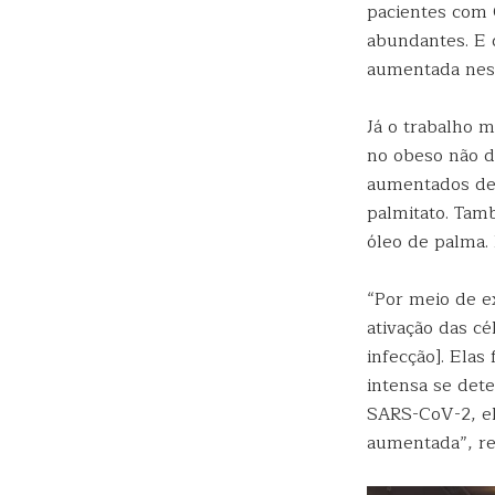
pacientes com 
abundantes. E q
aumentada ness
Já o trabalho 
no obeso não d
aumentados de 
palmitato. Tam
óleo de palma. 
“Por meio de 
ativação das c
infecção]. Ela
intensa se det
SARS-CoV-2, el
aumentada”, re