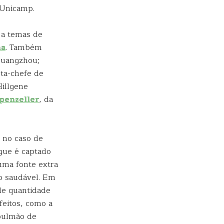
 Unicamp.
 a temas de
na
. Também
Guangzhou;
ista-chefe de
illgene
penzeller
, da
 no caso de
ngue é captado
uma fonte extra
o saudável. Em
de quantidade
feitos, como a
 pulmão de