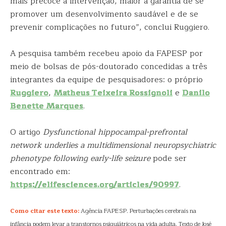
mais precoce a intervenção, maior a garantia de se
promover um desenvolvimento saudável e de se
prevenir complicações no futuro”, conclui Ruggiero.
A pesquisa também recebeu apoio da FAPESP por
meio de bolsas de pós-doutorado concedidas a três
integrantes da equipe de pesquisadores: o próprio
Ruggiero
,
Matheus Teixeira Rossignoli
e
Danilo
Benette Marques
.
O artigo
Dysfunctional hippocampal-prefrontal
network underlies a multidimensional neuropsychiatric
phenotype following early-life seizure
pode ser
encontrado em:
https://elifesciences.org/articles/90997
.
Como citar este texto:
Agência FAPESP. Perturbações cerebrais na
infância podem levar a transtornos psiquiátricos na vida adulta. Texto de José