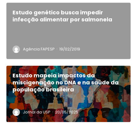
Estudo genético busca impedir
infecção alimentar por salmonela
·
Agência FAPESP
19/02/2019
Estudo mapeia impactos da
miscigenação no DNA e na saúde da
população brasileira
·
Jornal da USP
20/05/2025