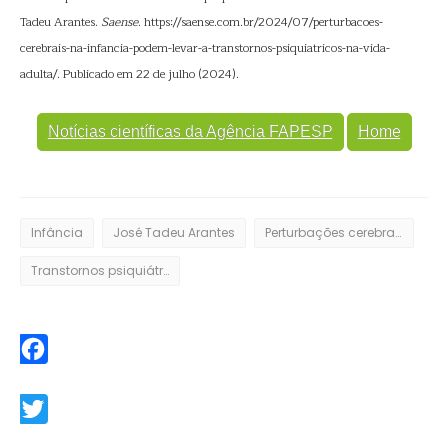
Tadeu Arantes.
Saense
. https://saense.com.br/2024/07/perturbacoes-
cerebrais-na-infancia-podem-levar-a-transtornos-psiquiatricos-na-vida-
adulta/. Publicado em 22 de julho (2024).
Notícias científicas da Agência FAPESP
Home
Infância
José Tadeu Arantes
Perturbações cerebrais
Transtornos psiquiátricos
Facebook
Twitter