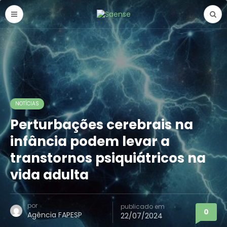
NOTÍCIAS
Perturbações cerebrais na
infância podem levar a
transtornos psiquiátricos na
vida adulta
por
publicado em
0
Agência FAPESP
22/07/2024