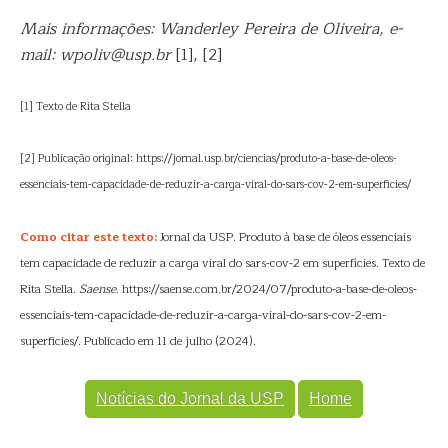
Mais informações: Wanderley Pereira de Oliveira, e-
mail: wpoliv@usp.br
[1], [2]
[1] Texto de Rita Stella
[2] Publicação original: https://jornal.usp.br/ciencias/produto-a-base-de-oleos-
essenciais-tem-capacidade-de-reduzir-a-carga-viral-do-sars-cov-2-em-superficies/
Como citar este texto:
Jornal da USP. Produto à base de óleos essenciais
tem capacidade de reduzir a carga viral do sars-cov-2 em superfícies. Texto de
Rita Stella.
Saense
. https://saense.com.br/2024/07/produto-a-base-de-oleos-
essenciais-tem-capacidade-de-reduzir-a-carga-viral-do-sars-cov-2-em-
superficies/. Publicado em 11 de julho (2024).
Notícias do Jornal da USP
Home