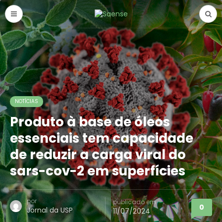
NOTÍCIAS
Produto à base de óleos
essenciais tem capacidade
de reduzir a carga viral do
sars-cov-2 em superfícies
por
publicado em
0
Jornal da USP
11/07/2024