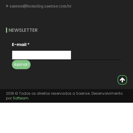
saense@homolog.saense.com.br
NEWSLETTER
E-mail
*
2018 © Todos os direitos reservados a Saense. Desenvolvimento
por
Softeam