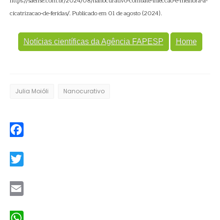
https://saense.com.br/2024/08/nanocurativo-combate-infeccao-e-melhora-a-
cicatrizacao-de-feridas/. Publicado em 01 de agosto (2024).
Notícias científicas da Agência FAPESP
Home
Julia Moióli
Nanocurativo
Facebook
Twitter
Email