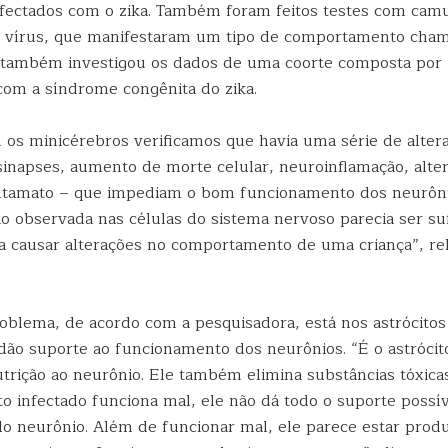
infectados com o zika. Também foram feitos testes com ca
o vírus, que manifestaram um tipo de comportamento cham
o também investigou os dados de uma coorte composta por 
om a síndrome congênita do zika.
 os minicérebros verificamos que havia uma série de alte
sinapses, aumento de morte celular, neuroinflamação, alte
lutamato – que impediam o bom funcionamento dos neurôn
ão observada nas células do sistema nervoso parecia ser s
a causar alterações no comportamento de uma criança”, rel
oblema, de acordo com a pesquisadora, está nos astrócitos
dão suporte ao funcionamento dos neurônios. “É o astrócit
utrição ao neurônio. Ele também elimina substâncias tóxica
o infectado funciona mal, ele não dá todo o suporte possív
do neurônio. Além de funcionar mal, ele parece estar produ