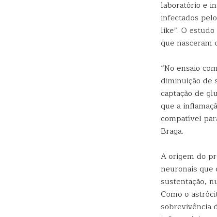
laboratório e 
infectados pel
like”. O estud
que nasceram c
“No ensaio com
diminuição de 
captação de g
que a inflamaç
compatível par
Braga.
A origem do pr
neuronais que 
sustentação, n
Como o astrócit
sobrevivência 