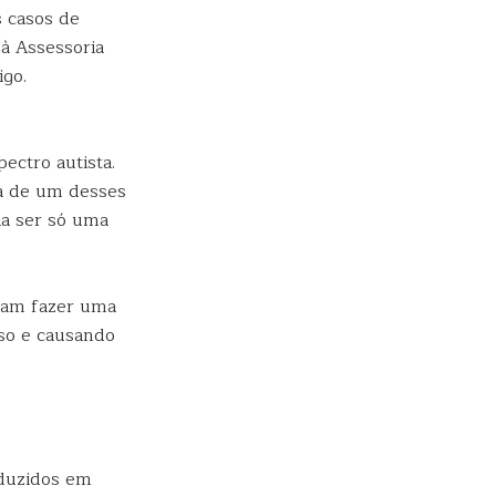
s casos de
à Assessoria
igo.
ectro autista.
ca de um desses
ia ser só uma
ram fazer uma
so e causando
oduzidos em