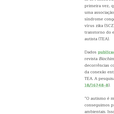
primeira vez, q
uma associação
síndrome cong
vírus zika (SCZ
transtorno do 
autista (TEA).
Dados
publica
revista
Biochim
decorrências 
da conexão ent
TEA. A pesquis
18/16748-8
).
“O autismo é m
conseguimos pr
ambientais. Iss