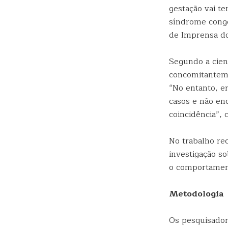
gestação vai t
síndrome congê
de Imprensa d
Segundo a cient
concomitanteme
“No entanto, e
casos e não en
coincidência”,
No trabalho re
investigação s
o comportament
Metodologia
Os pesquisador