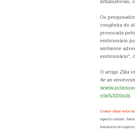
inflamatórias, 
Os pesquisador
congênita do zi
provocada pelo
embrionário po
ambiente adver
embrionário”, 
O artigo
Zika v
be an environme
www.scienced
via%3Dihub
.
Como citar este te
espectro autista.
Saen
transtorno-do-espectr