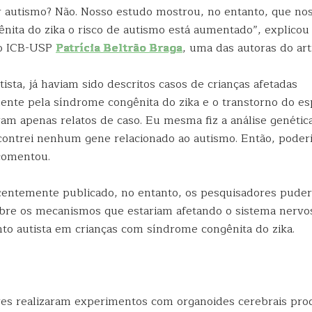
er autismo? Não. Nosso estudo mostrou, no entanto, que no
nita do zika o risco de autismo está aumentado”, explicou 
o ICB-USP
Patrícia Beltrão Braga
, uma das autoras do art
ista, já haviam sido descritos casos de crianças afetadas
nte pela síndrome congênita do zika e o transtorno do esp
ram apenas relatos de caso. Eu mesma fiz a análise genéti
contrei nenhum gene relacionado ao autismo. Então, poder
 comentou.
centemente publicado, no entanto, os pesquisadores pude
obre os mecanismos que estariam afetando o sistema nervo
o autista em crianças com síndrome congênita do zika.
es realizaram experimentos com organoides cerebrais pr