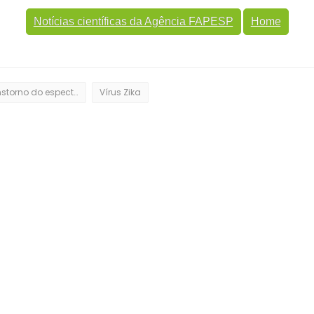
Notícias científicas da Agência FAPESP
Home
Transtorno do espectro autista
Vírus Zika