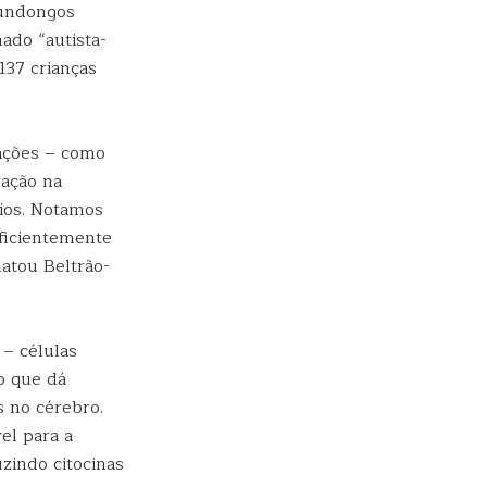
mundongos
ado “autista-
137 crianças
rações – como
ração na
ios. Notamos
uficientemente
atou Beltrão-
 – células
o que dá
s no cérebro.
el para a
zindo citocinas