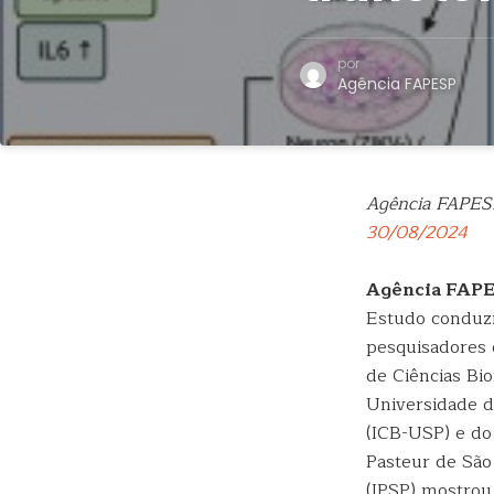
por
Agência FAPESP
Agência FAPES
30/08/2024
Agência FAP
Estudo conduz
pesquisadores 
de Ciências Bi
Universidade d
(ICB-USP) e do 
Pasteur de São
(IPSP) mostrou