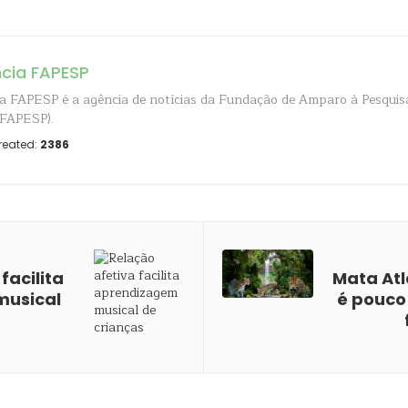
cia FAPESP
a FAPESP é a agência de notícias da Fundação de Amparo à Pesquis
(FAPESP).
reated:
2386
facilita
Mata Atl
musical
é pouco