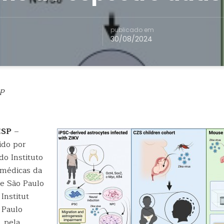
publicado em
30/08/2024
P
ESP
–
ido por
do Instituto
omédicas da
e São Paulo
Institut
 Paulo
, pela