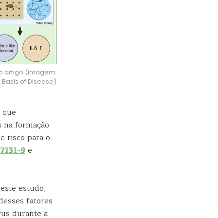
o artigo (imagem:
 Basis of Disease)
 que
s na formação
e risco para o
27131-9
e
Neste estudo,
desses fatores
írus durante a