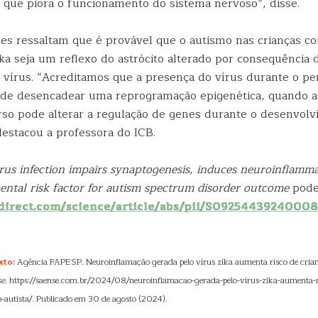
o que piora o funcionamento do sistema nervoso”, disse.
es ressaltam que é provável que o autismo nas crianças 
ka seja um reflexo do astrócito alterado por consequência 
 vírus. “Acreditamos que a presença do vírus durante o pe
de desencadear uma reprogramação epigenética, quando a
so pode alterar a regulação de genes durante o desenvol
destacou a professora do ICB.
irus infection impairs synaptogenesis, induces neuroinflamm
ntal risk factor for autism spectrum disorder outcome
pode 
irect.com/science/article/abs/pii/S0925443924000
xto:
Agência FAPESP. Neuroinflamação gerada pelo vírus zika aumenta risco de crian
se
. https://saense.com.br/2024/08/neuroinflamacao-gerada-pelo-virus-zika-aumenta-ri
o-autista/. Publicado em 30 de agosto (2024).