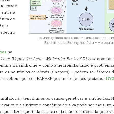
ue existe
 entre a
ênita do
) e o
espectro
Resumo gráfico dos experimentos descritos n
Biochimica et Biophysica Acta – Molecular
dos
na
ica et Biophysica Acta – Molecular Basis of Disease
apontam
comuns da síndrome – como a neuroinflamação e problema
re os neurônios cerebrais (sinapses) – podem ser fatores d
a recebeu apoio da FAPESP por meio de dois projetos (
17/
ultifatorial, tem inúmeras causas genéticas e ambientais. 
ovar que a síndrome congênita do zika pode ser mais um 
o quer dizer que toda criança cuja mãe foi infectada pelo v