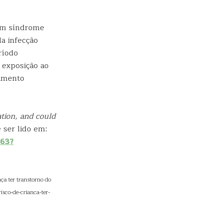
com síndrome
da infecção
ríodo
 exposição ao
vimento
ation, and could
ser lido em:
863?
ça ter transtorno do
sco-de-crianca-ter-