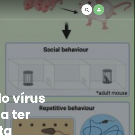
o vírus
a ter
ta