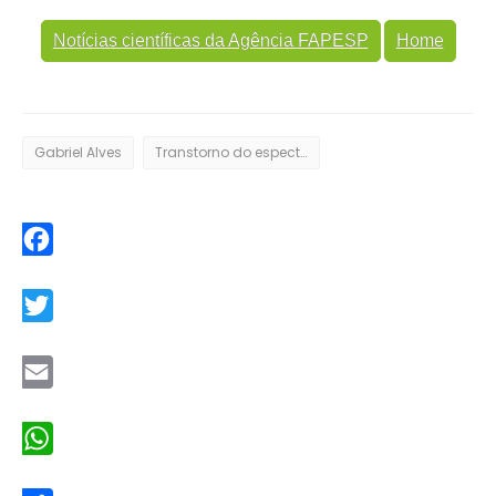
Notícias científicas da Agência FAPESP
Home
Gabriel Alves
Transtorno do espectro autista
Facebook
Twitter
Email
WhatsApp