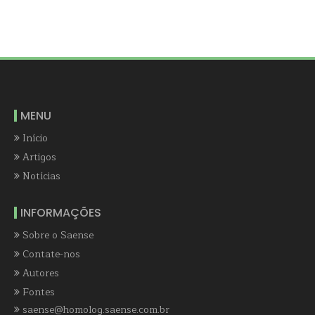
MENU
Início
Artigos
Notícias
INFORMAÇÕES
Sobre o Saense
Contate-nos
Autores
Fontes
saense@homolog.saense.com.br