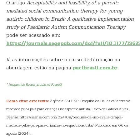
O artigo
Acceptability and feasibility of a parent-
mediated social-communication therapy for young
autistic children in Brazil: A qualitative implementation
study of Paediatric Autism Communication Therapy
pode ser acessado em:
https://journals.sagepub.com/doi/full/10.1177/136
Já as informações sobre o curso de formação na
abordagem estão na página
pactbrasil.com.br
.
*
Imagem de Racool_studio no Freepik
Como citar este texto:
Agência FAPESP. Pesquisa da USP avalia terapia
mediada pelos pais para crianças no espectro autista. Texto de Gabriel Alves.
Saense
. https://saense.com.br/2024/08/pesquisa-da-usp-avalia-terapia-
mediada-pelos-pais-para-criancas-no-espectro-autista/. Publicado em 06 de
agosto (2024).