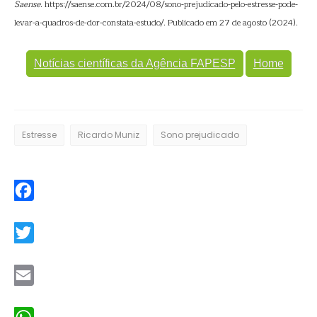
Saense
. https://saense.com.br/2024/08/sono-prejudicado-pelo-estresse-pode-
levar-a-quadros-de-dor-constata-estudo/. Publicado em 27 de agosto (2024).
Notícias científicas da Agência FAPESP
Home
Estresse
Ricardo Muniz
Sono prejudicado
Facebook
Twitter
Email