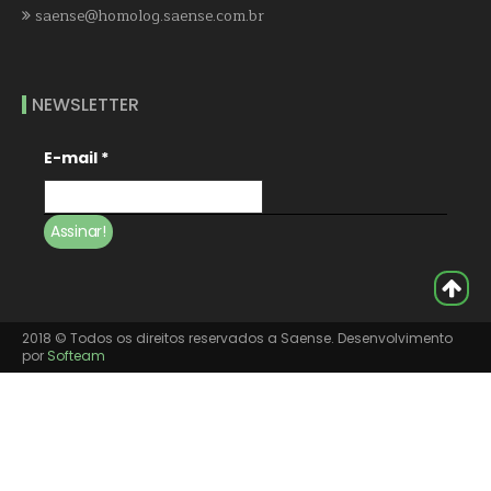
saense@homolog.saense.com.br
NEWSLETTER
E-mail
*
2018 © Todos os direitos reservados a Saense. Desenvolvimento
por
Softeam