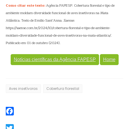
Como citar este texto:
Agência FAPESP. Cobertura florestal e tipo de
ambiente moldam diversidade funcional de aves insetívoras na Mata
Atlântica. Texto de Emilio Sant’Anna.
Saense
.
https://saense.com.br/2024/10/cobertura-florestal-e-tipo-de-ambiente-
moldam-diversidade-funcional-de-aves-insetivoras-na-mata-atlantica/.
Publicado em 01 de outubro (2024).
Notícias científicas da Agência FAPESP
Home
Aves insetívoras
Cobertura florestal
Facebook