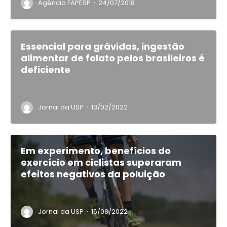
·
Agência FAPESP
24/07/2018
Essencial para grávidas, ingestão
alimentar de folato pelos brasileiros é
deficiente
·
Jornal da USP
13/02/2022
Em experimento, benefícios do
exercício em ciclistas superaram
efeitos negativos da poluição
·
Jornal da USP
16/08/2022