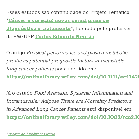
Esses estudos são continuidade do Projeto Temático
“
Câncer e coração: novos paradigmas de
diagnóstico e tratamento
”, liderado pelo professor
da FM-USP
Carlos Eduardo Negrão
.
O artigo
Physical performance and plasma metabolic
profile as potential prognostic factors in metastatic
lung cancer patients
pode ser lido em:
https://onlinelibrary.wiley.com/doi/10.1111/eci.14
Já o estudo
Food Aversion, Systemic Inflammation and
Intramuscular Adipose Tissue are Mortality Predictors
in Advanced Lung Cancer Patients
está disponível em:
https://onlinelibrary.wiley.com/doi/10.1002/rco2.1
*
Imagem de ibrandify no Freepik