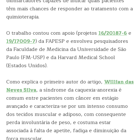
biomarcadores capazes de indicar quais pacientes
têm mais chances de responder ao tratamento com a
quimioterapia.
O trabalho contou com apoio (projetos
16/20187-6
e
19/17009-7
) da FAPESP e envolveu pesquisadores
da Faculdade de Medicina da Universidade de São
Paulo (FM-USP) e da Harvard Medical School
(Estados Unidos).
Como explica o primeiro autor do artigo,
Willian das
Neves Silva
, a síndrome da caquexia-anorexia é
comum entre pacientes com câncer em estágio
avançado e caracteriza-se por um intenso consumo
dos tecidos muscular e adiposo, com consequente
perda involuntária de peso, e costuma estar
associada à falta de apetite, fadiga e diminuição da
força muscular.