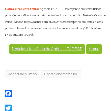
Como citar este texto:
Agência FAPESP. Desempenho em testes físicos
pode ajudar a direcionar o tratamento do câncer de pulmão. Texto de Cristiane
Paião.
Saense
. https://saense.com.br/2024/10/desempenho-em-testes-fisicos-
pode-ajudar-a-direcionar-o-tratamento-do-cancer-de-pulmao/. Publicado em
17 de outubro (2024).
Notícias científicas da Agência FAPESP
Home
Câncer de pulmão
Condicionamento físico
Facebook