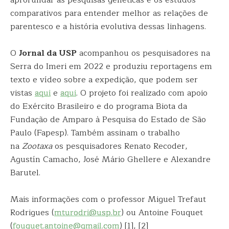
aprofundar as pesquisas genéticas e os estudos
comparativos para entender melhor as relações de
parentesco e a história evolutiva dessas linhagens.
O
Jornal da USP
acompanhou os pesquisadores na
Serra do Imeri em 2022 e produziu reportagens em
texto e vídeo sobre a expedição, que podem ser
vistas
aqui
e
aqui
. O projeto foi realizado com apoio
do Exército Brasileiro e do programa Biota da
Fundação de Amparo à Pesquisa do Estado de São
Paulo (Fapesp). Também assinam o trabalho
na
Zootaxa
os pesquisadores Renato Recoder,
Agustín Camacho, José Mário Ghellere e Alexandre
Barutel.
Mais informações com o professor Miguel Trefaut
Rodrigues (
mturodri@usp.br
) ou Antoine Fouquet
(
fouquet.antoine@gmail.com
) [1], [2]