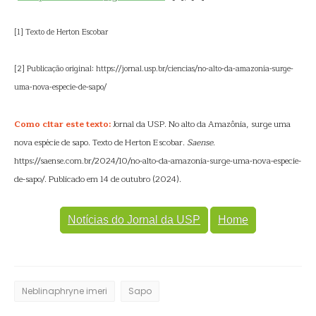
[1] Texto de Herton Escobar
[2] Publicação original: https://jornal.usp.br/ciencias/no-alto-da-amazonia-surge-
uma-nova-especie-de-sapo/
Como citar este texto:
Jornal da USP. No alto da Amazônia, surge uma
nova espécie de sapo. Texto de Herton Escobar.
Saense
.
https://saense.com.br/2024/10/no-alto-da-amazonia-surge-uma-nova-especie-
de-sapo/. Publicado em 14 de outubro (2024).
Notícias do Jornal da USP
Home
Neblinaphryne imeri
Sapo