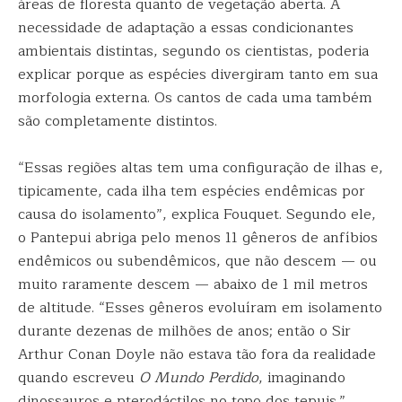
áreas de floresta quanto de vegetação aberta. A
necessidade de adaptação a essas condicionantes
ambientais distintas, segundo os cientistas, poderia
explicar porque as espécies divergiram tanto em sua
morfologia externa. Os cantos de cada uma também
são completamente distintos.
“Essas regiões altas tem uma configuração de ilhas e,
tipicamente, cada ilha tem espécies endêmicas por
causa do isolamento”, explica Fouquet. Segundo ele,
o Pantepui abriga pelo menos 11 gêneros de anfíbios
endêmicos ou subendêmicos, que não descem — ou
muito raramente descem — abaixo de 1 mil metros
de altitude. “Esses gêneros evoluíram em isolamento
durante dezenas de milhões de anos; então o Sir
Arthur Conan Doyle não estava tão fora da realidade
quando escreveu
O Mundo Perdido
, imaginando
dinossauros e pterodáctilos no topo dos tepuis.”